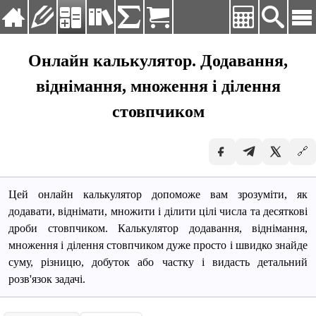
Мова:
Українська
Онлайн калькулятор. Додавання,
Deutsch
віднімання, множення і ділення
Головна
English
Вправи
стовпчиком
Español
Français
Калькулятори
Русский
🔗
Довідник
Українська
Таблиці і формули
Цей онлайн калькулятор допоможе вам зрозуміти, як
Замовити розв'язок
додавати, віднімати, множити і ділити цілі числа та десяткові
дроби стовпчиком. Калькулятор додавання, віднімання,
множення і ділення стовпчиком дуже просто і швидко знайде
суму, різницю, добуток або частку і видасть детальний
розв'язок задачі.