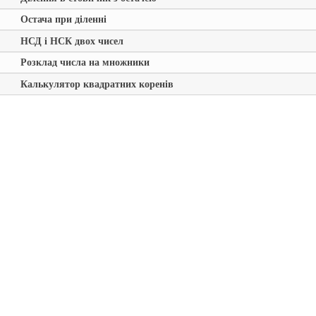
Остача при діленні
НСД і НСК двох чисел
Розклад числа на множники
Калькулятор квадратних коренів