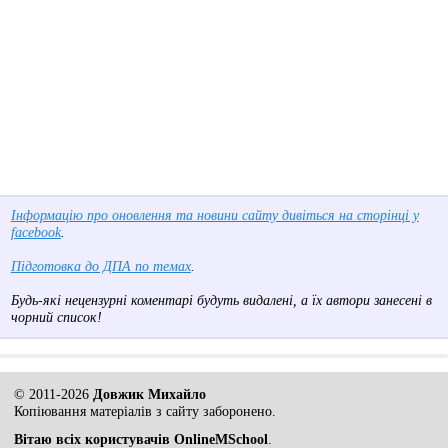
Інформацію про оновлення та новини сайту дивіться на сторінці у
facebook
.
Підготовка до ДПА по темах
.
Будь-які нецензурні коментарі будуть видалені, а їх автори занесені в
чорний список!
© 2011-2026
Довжик Михайло
Копіювання матеріалів з сайту заборонено.
Вітаю всіх користувачів OnlineMSchool
.