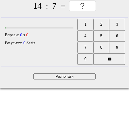
14
:
7
=
Вправи:
0
з
0
Результат:
0
балів