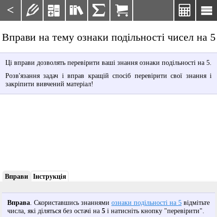
<







Вправи на тему ознаки подільності чисел на 5
Ці вправи дозволять перевірити ваші знання ознаки подільності на 5.
Розв'язання задач і вправ кращій спосіб перевірити свої знання і
закріпити вивчений матеріал!
Вправи
Інструкція
Вправа
. Скориставшись знаннями
ознаки подільності на 5
відмітьте
числа, які діляться без остачі на
5
і натисніть кнопку "перевірити".