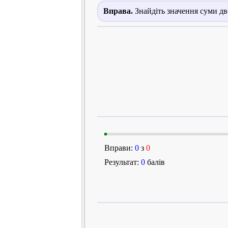
Вправа.
Знайдіть значення суми дв
Вправи:
0
з
0
Результат:
0
балів