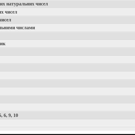
их натуральних чисел
х чисел
чисел
альними числами
ник
 6, 9, 10