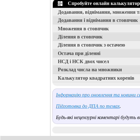
Спробуйте онлайн калькулятори 
Додавання, віднімання, множення т
Додавання і віднімання в стовпчик
Множення в стовпчик
Ділення в стовпчик
Ділення в стовпчик з остачею
Остача при діленні
НСД і НСК двох чисел
Розклад числа на множники
Калькулятор квадратних коренів
Інформацію про оновлення та новини са
Підготовка до ДПА по темах
.
Будь-які нецензурні коментарі будуть ви