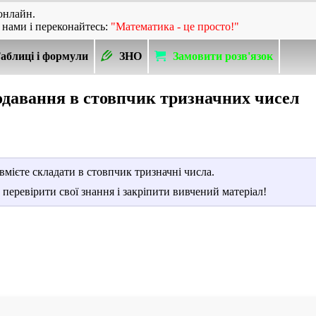
онлайн.
 нами і переконайтесь:
"Математика - це просто!"
аблиці і формули
ЗНО
Замовити розв'язок
одавання в стовпчик тризначних чисел
вмієте складати в стовпчик тризначні числа.
б перевірити свої знання і закріпити вивчений матеріал!