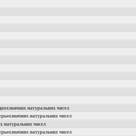
двохзначних натуральних чисел
трьохзначних натуральних чисел
х натуральних чисел
трьохзначних натуральних чисел