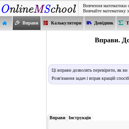
Вивчення математики 
Вивчайте математику з
Вправи
Калькулятори
Довідник
Т
Вправи. Д
Ці вправи дозволять перевірити, як ви 
Розв'язання задач і вправ кращій спосі
Вправи
Інструкція