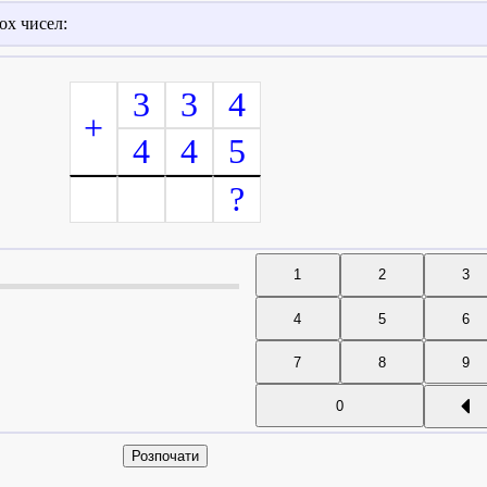
ох чисел:
3
3
4
+
4
4
5
?