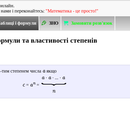
онлайн.
 нами і переконайтесь:
"Математика - це просто!"
аблиці і формули
ЗНО
Замовити розв'язок
рмули та властивості степенів
a
-тим степенем числа
якщо
a
a
a
·
· ... ·
n
c
a
=
=
n