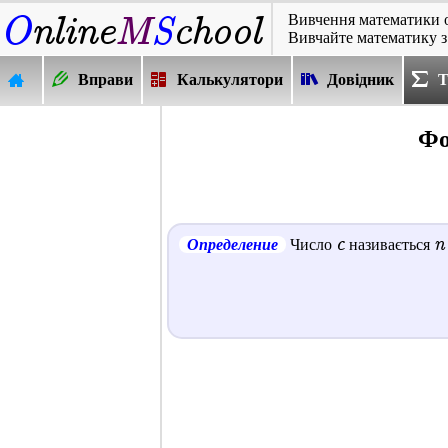
Вивчення математики 
Вивчайте математику з
Вправи
Калькулятори
Довідник
Т
Фо
c
n
Определение
Число
називається