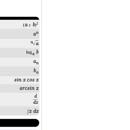
2
a
b
(
±
)
n
a
n
a
√
b
log
a
a
n
b
n
sin x
cos x
arcsin x
d
dx
∫x dx