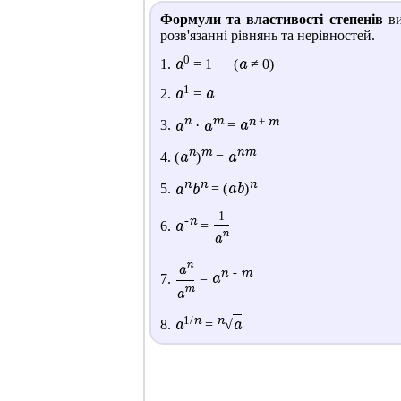
Формули та властивості степенів
ви
розв'язанні рівнянь та нерівностей.
0
a
a
1.
= 1 (
≠ 0)
1
a
a
2.
=
n
m
n
m
+
a
a
a
3.
·
=
n
m
nm
a
a
4. (
)
=
n
n
n
a
b
ab
5.
= (
)
1
-n
a
6.
=
n
a
n
a
n - m
a
7.
=
m
a
n
n
1/
a
a
8.
=
√