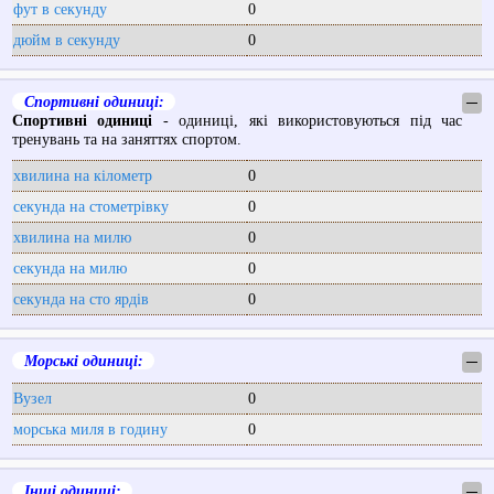
фут в секунду
0
дюйм в секунду
0
Спортивні одиниці:
─
Спортивні одиниці
- одиниці, які використовуються під час
тренувань та на заняттях спортом.
хвилина на кілометр
0
секунда на стометрівку
0
хвилина на милю
0
секунда на милю
0
секунда на сто ярдів
0
Морські одиниці:
─
Вузел
0
морська миля в годину
0
Інші одиниці:
─