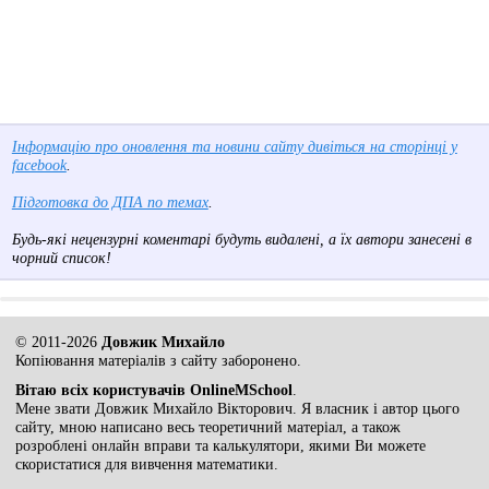
Інформацію про оновлення та новини сайту дивіться на сторінці у
facebook
.
Підготовка до ДПА по темах
.
Будь-які нецензурні коментарі будуть видалені, а їх автори занесені в
чорний список!
© 2011-2026
Довжик Михайло
Копіювання матеріалів з сайту заборонено.
Вітаю всіх користувачів OnlineMSchool
.
Мене звати Довжик Михайло Вікторович. Я власник і автор цього
сайту, мною написано весь теоретичний матеріал, а також
розроблені онлайн вправи та калькулятори, якими Ви можете
скористатися для вивчення математики.