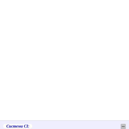
Система СІ:
─