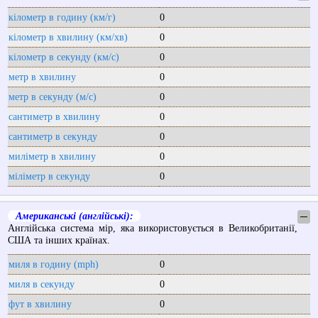
кілометр в годину (км/г)
0
кілометр в хвилину (км/хв)
0
кілометр в секунду (км/с)
0
метр в хвилину
0
метр в секунду (м/с)
0
сантиметр в хвилину
0
сантиметр в секунду
0
миліметр в хвилину
0
міліметр в секунду
0
Американські (англійські):
─
Англійська система мір, яка використовується в Великобританії,
США та інших країнах.
миля в годину (mph)
0
миля в секунду
0
фут в хвилину
0