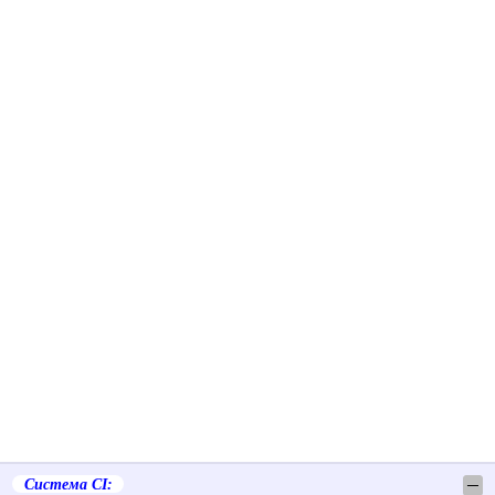
Система СІ:
─