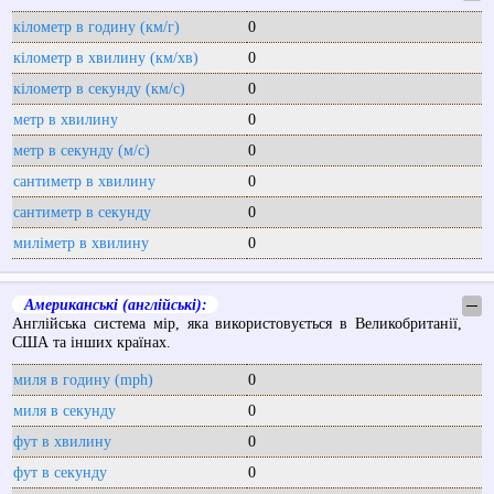
кілометр в годину (км/г)
0
кілометр в хвилину (км/хв)
0
кілометр в секунду (км/с)
0
метр в хвилину
0
метр в секунду (м/с)
0
сантиметр в хвилину
0
сантиметр в секунду
0
миліметр в хвилину
0
Американські (англійські):
─
Англійська система мір, яка використовується в Великобританії,
США та інших країнах.
миля в годину (mph)
0
миля в секунду
0
фут в хвилину
0
фут в секунду
0