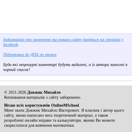
Інформацію про оновлення та новини сайту дивіться на сторінці у
facebook
.
Підготовка до ДПА по темах
.
Будь-які нецензурні коментарі будуть видалені, а їх автори занесені в
чорний список!
© 2011-2026
Довжик Михайло
Копіювання матеріалів з сайту заборонено.
Вітаю всіх користувачів OnlineMSchool
.
Мене звати Довжик Михайло Вікторович. Я власник і автор цього
сайту, мною написано весь теоретичний матеріал, а також
розроблені онлайн вправи та калькулятори, якими Ви можете
скористатися для вивчення математики.