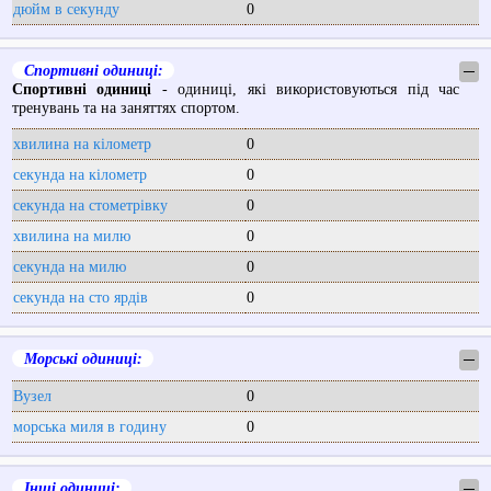
дюйм в секунду
0
Спортивні одиниці:
─
Спортивні одиниці
- одиниці, які використовуються під час
тренувань та на заняттях спортом.
хвилина на кілометр
0
секунда на кілометр
0
секунда на стометрівку
0
хвилина на милю
0
секунда на милю
0
секунда на сто ярдів
0
Морські одиниці:
─
Вузел
0
морська миля в годину
0
Інші одиниці:
─