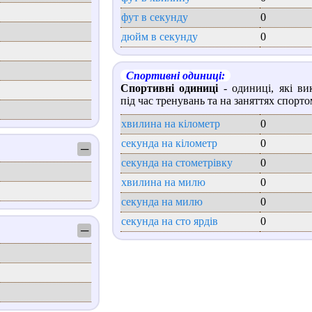
фут в секунду
0
дюйм в секунду
0
Спортивні одиниці:
Спортивні одиниці
- одиниці, які ви
під час тренувань та на заняттях спорто
хвилина на кілометр
0
секунда на кілометр
0
─
секунда на стометрівку
0
хвилина на милю
0
секунда на милю
0
секунда на сто ярдів
0
─