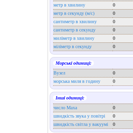
метр в хвилину
0
метр в секунду (м/с)
0
сантиметр в хвилину
0
сантиметр в секунду
0
миліметр в хвилину
0
міліметр в секунду
0
Морські одиниці:
Вузел
0
морська миля в годину
0
Інші одиниці:
число Маха
0
швидкість звука у повітрі
0
швидкість світла у вакуумі
0