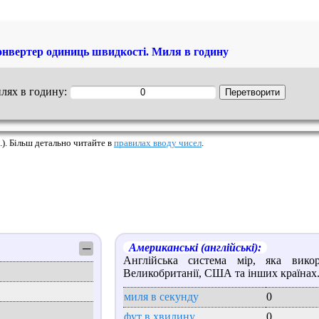
нвертер одиниць швидкості. Миля в годину
илях в годину:
.). Більш детально читайте в
правилах вводу чисел
.
Американські (англійські):
─
Англійська система мір, яка викор
Великобританії, США та інших країнах
миля в секунду
0
фут в хвилину
0