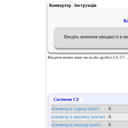
Конвертер
Інструкція
Ко
Введіть значення швидкості в м
Вводити можна лише числа або дроби (-2.4, 5/7, ..
Система СІ:
кілометр в годину (км/г)
0
кілометр в хвилину (км/хв)
0
кілометр в секунду (км/с)
0