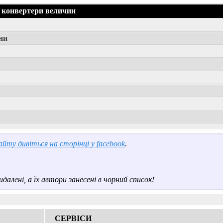
 конвертери величин
ни
йту дивіться на сторінці у facebook
.
далені, а їх автори занесені в чорний список!
СЕРВІСИ