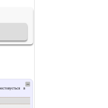
─
истовується в
.