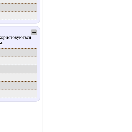
─
користовуються
м.