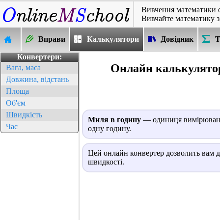
Вивчення математики 
Вивчайте математику з
Вправи
Калькулятори
Довідник
Т
Конвертери:
Онлайн калькулятор
Вага, маса
Довжина, відстань
Площа
Об'єм
Швидкість
Миля в годину
— одиниця вимірювання
Час
одну годину.
Цей онлайн конвертер дозволить вам д
швидкості.