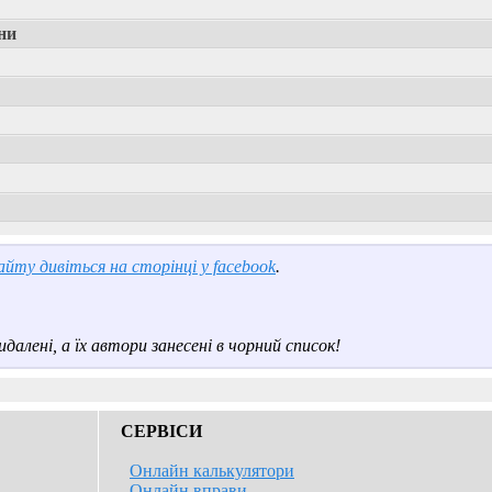
ни
йту дивіться на сторінці у facebook
.
далені, а їх автори занесені в чорний список!
СЕРВІСИ
Онлайн калькулятори
Онлайн вправи