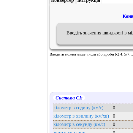
Конвертер
Інструкція
Конв
Введіть значення швидкості в м
Вводити можна лише числа або дроби (-2.4, 5/7, ..
Система СІ:
кілометр в годину (км/г)
0
кілометр в хвилину (км/хв)
0
кілометр в секунду (км/с)
0
метр в хвилину
0