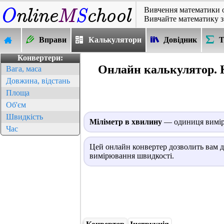
Вивчення математики 
Вивчайте математику з
Вправи
Калькулятори
Довідник
Т
Конвертери:
Онлайн калькулятор. 
Вага, маса
Довжина, відстань
Площа
Об'єм
Швидкість
Міліметр в хвилину
— одиниця вимірю
Час
Цей онлайн конвертер дозволить вам д
вимірювання швидкості.