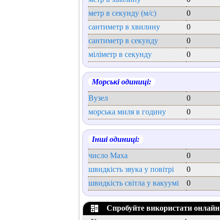
метр в секунду (м/с)
0
сантиметр в хвилину
0
сантиметр в секунду
0
міліметр в секунду
0
Морські одиниці:
Вузел
0
морська миля в годину
0
Інші одиниці:
число Маха
0
швидкість звука у повітрі
0
швидкість світла у вакуумі
0
Спробуйте використати онлайн