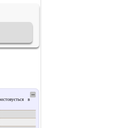
─
истовується в
.