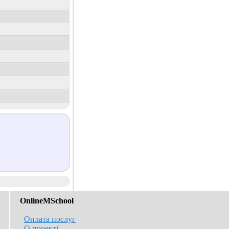
OnlineMSchool
Оплата послуг
О проекті