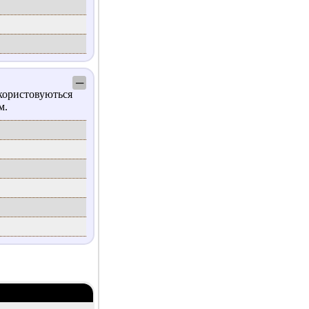
─
користовуються
м.