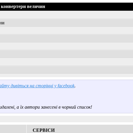
 конвертери величин
ни
йту дивіться на сторінці у facebook
.
далені, а їх автори занесені в чорний список!
СЕРВІСИ