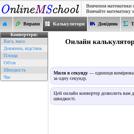
Вивчення математики 
Вивчайте математику з
Вправи
Калькулятори
Довідник
Т
Конвертери:
Онлайн калькулятор
Вага, маса
Довжина, відстань
Площа
Об'єм
Швидкість
Миля в секунду
— одиниця вимірюванн
Час
за одну секунду.
Цей онлайн конвертер дозволить вам д
швидкості.