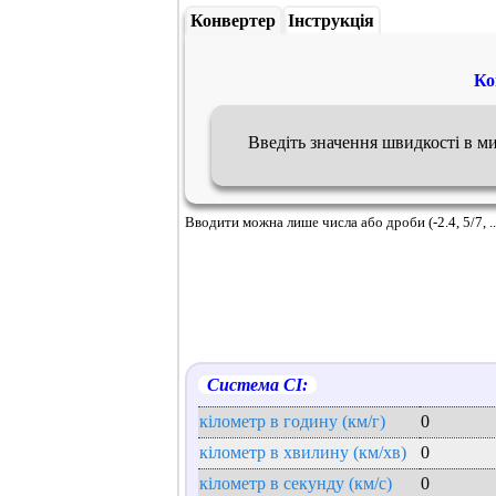
Конвертер
Інструкція
Ко
Введіть значення швидкості в м
Вводити можна лише числа або дроби (-2.4, 5/7, ..
Система СІ:
кілометр в годину (км/г)
0
кілометр в хвилину (км/хв)
0
кілометр в секунду (км/с)
0