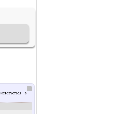
─
истовується в
.