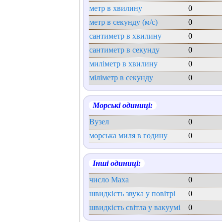
метр в хвилину
0
метр в секунду (м/с)
0
сантиметр в хвилину
0
сантиметр в секунду
0
миліметр в хвилину
0
міліметр в секунду
0
Морські одиниці:
Вузел
0
морська миля в годину
0
Інші одиниці:
число Маха
0
швидкість звука у повітрі
0
швидкість світла у вакуумі
0