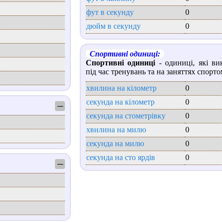
фут в секунду
0
дюйм в секунду
0
Спортивні одиниці:
Спортивні одиниці
- одиниці, які ви
під час тренувань та на заняттях спорто
хвилина на кілометр
0
секунда на кілометр
0
─
секунда на стометрівку
0
хвилина на милю
0
секунда на милю
0
секунда на сто ярдів
0
─