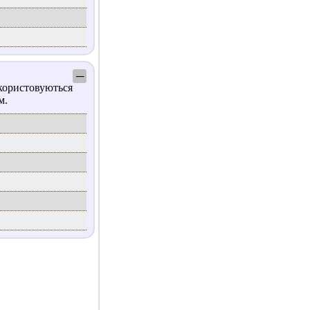
─
користовуються
м.