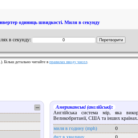
нвертер одиниць швидкості. Миля в секунду
илях в секунду:
.). Більш детально читайте в
правилах вводу чисел
.
Американські (англійські):
─
Англійська система мір, яка викор
Великобританії, США та інших країнах
миля в годину (mph)
0
фут в хвилину
0