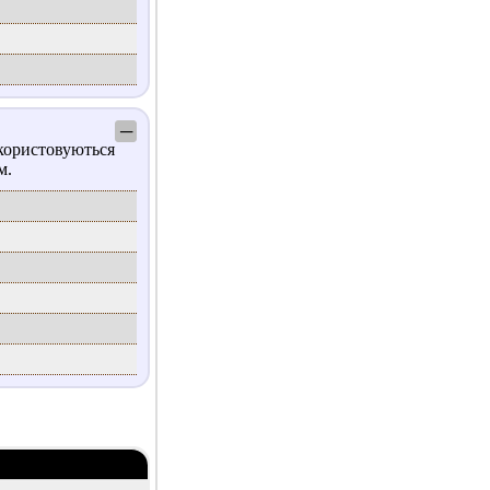
─
користовуються
м.