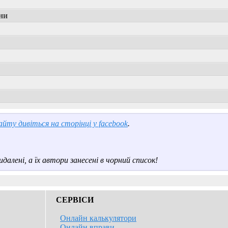
ни
йту дивіться на сторінці у facebook
.
далені, а їх автори занесені в чорний список!
СЕРВІСИ
Онлайн калькулятори
Онлайн вправи