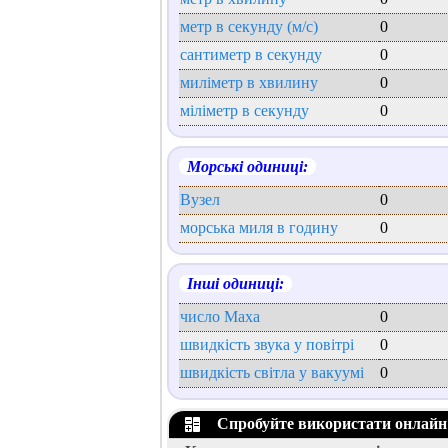
метр в секунду (м/с)
0
сантиметр в секунду
0
миліметр в хвилину
0
міліметр в секунду
0
Морські одиниці:
Вузел
0
морська миля в годину
0
Інші одиниці:
число Маха
0
швидкість звука у повітрі
0
швидкість світла у вакуумі
0
Спробуйте використати онлайн