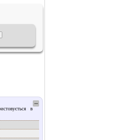
─
истовується в
.