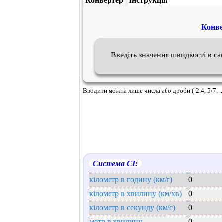
Конвертер
Інструкція
Конве
Введіть значення швидкості в с
Вводити можна лише числа або дроби (-2.4, 5/7, ..
Система СІ:
кілометр в годину (км/г)
0
кілометр в хвилину (км/хв)
0
кілометр в секунду (км/с)
0
метр в хвилину
0