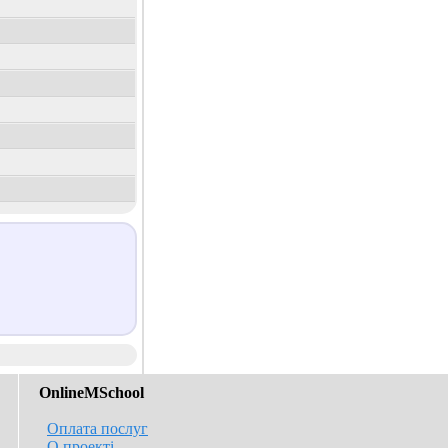
OnlineMSchool
Оплата послуг
О проекті