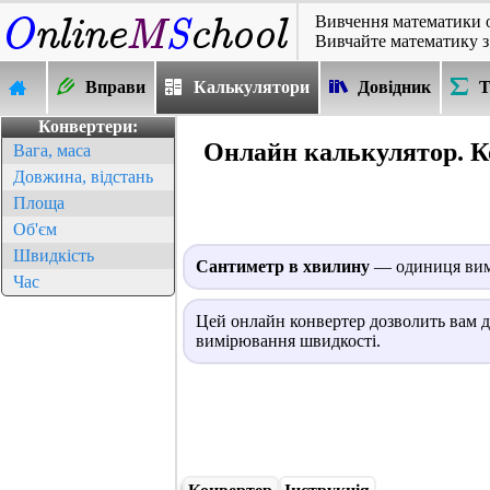
Вивчення математики 
Вивчайте математику з
Вправи
Калькулятори
Довідник
Т
Конвертери:
Онлайн калькулятор. К
Вага, маса
Довжина, відстань
Площа
Об'єм
Швидкість
Сантиметр в хвилину
— одиниця вимі
Час
Цей онлайн конвертер дозволить вам д
вимірювання швидкості.