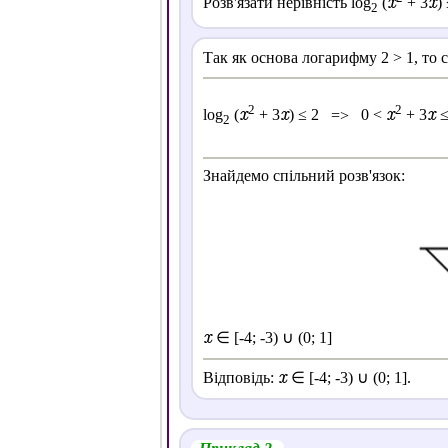
x
x
Розв'язати нерівність
log
(
+ 3
)
2
Так як основа логарифму 2 > 1, то 
2
2
x
x
x
x
log
(
+ 3
) ≤ 2
=>
0 <
+ 3
≤
2
Знайдемо спільний розв'язок:
x
∈ [-4; -3) ∪ (0; 1]
x
Відповідь:
∈ [-4; -3) ∪ (0; 1].