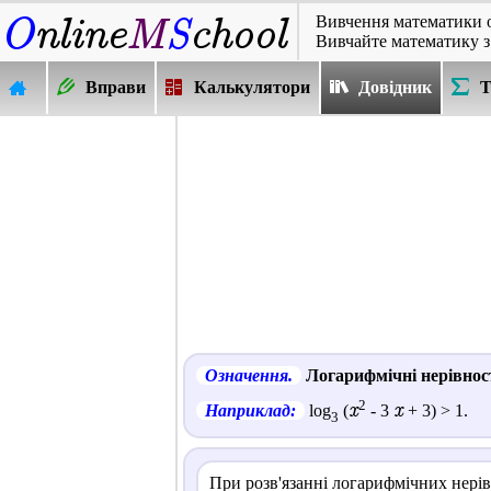
Вивчення математики 
Вивчайте математику з
Вправи
Калькулятори
Довідник
Т
Означення.
Логарифмічні нерівнос
2
x
x
Наприклад:
log
(
- 3
+ 3) > 1.
3
При розв'язанні логарифмічних нерів