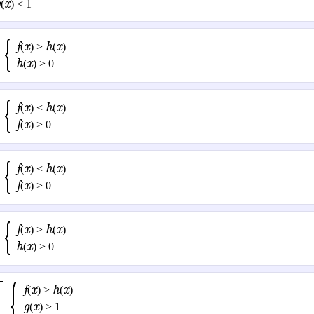
g
x
(
) < 1
f
x
h
x
(
) >
(
)
>
h
x
(
) > 0
f
x
h
x
(
) <
(
)
>
f
x
(
) > 0
f
x
h
x
(
) <
(
)
>
f
x
(
) > 0
f
x
h
x
(
) >
(
)
>
h
x
(
) > 0
f
x
h
x
(
) >
(
)
g
x
(
) > 1