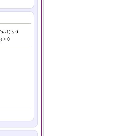
x
(
-1) ≤ 0
) > 0