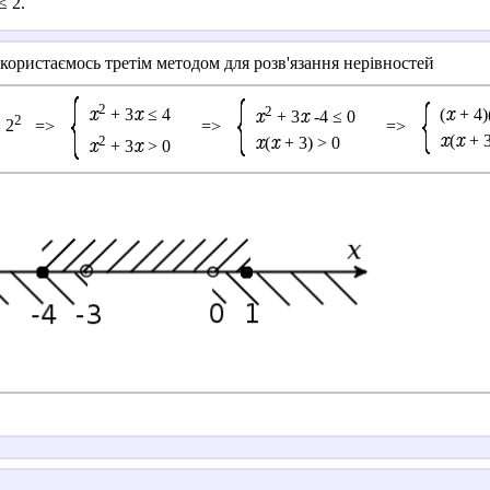
 ≤ 2
.
скористаємось третім методом для розв'язання нерівностей
2
2
x
x
x
(
+ 4)
+ 3
≤ 4
x
x
+ 3
-4 ≤ 0
2
 2
=>
=>
=>
x
x
(
+ 3
2
x
x
(
+ 3) > 0
x
x
+ 3
> 0