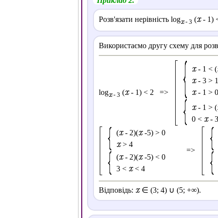
Приклад 2.
x
Розв'язати нерівність
log
(
- 1) 
x
- 3
Використаємо другу схему для розв
x
- 1 < (
x
- 3 > 
x
x
log
(
- 1) < 2
=>
- 1 > 
x
- 3
x
- 1 > (
x
0 <
- 3
x
x
(
- 2)(
-5) > 0
x
> 4
=>
x
x
(
- 2)(
-5) < 0
x
3 <
< 4
x
Відповідь:
∈ (3; 4) ∪ (5; +∞).