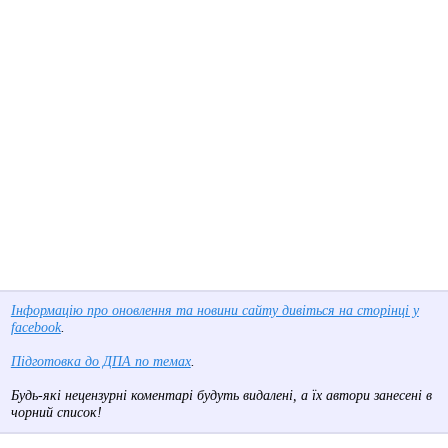
Інформацію про оновлення та новини сайту дивіться на сторінці у
facebook
.
Підготовка до ДПА по темах
.
Будь-які нецензурні коментарі будуть видалені, а їх автори занесені в
чорний список!