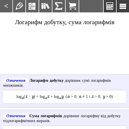
<







Логарифм добутку, сума логарифмів
Означення
Логарифм добутку
дорівнює сумі логарифмів
множників.
x · y
x
y
a
a
x
y
log
(
) = log
+ log
, (
> 0,
≠ 1 і
> 0,
> 0)
a
a
a
Означення
Сума логарифмів
дорівнює логарифму від добутку
підлогарифмічних виразів.