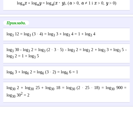
x
y
x · y
a
a
x
y
log
+ log
= log
(
), (
> 0,
≠ 1 і
> 0,
> 0)
a
a
a
Приклади.
log
12 = log
(3 · 4) = log
3 + log
4 = 1 + log
4
3
3
3
3
3
log
30 -
log
2
=
log
(2 · 3 · 5)
-
log
2
=
log
2
+
log
3
+
log
5
-
3
3
3
3
3
3
3
log
2
= 1 +
log
5
3
3
log
3 + log
2 = log
(3 · 2) = log
6 = 1
6
6
6
6
log
2 + log
25 + log
18 = log
(2 · 25 · 18) = log
900 =
30
30
30
30
30
2
log
30
= 2
30