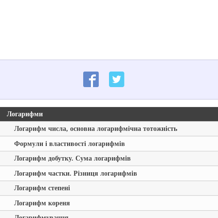
Логарифми
Логарифм числа, основна логарифмічна тотожність
Формули і властивості логарифмів
Логарифм добутку. Сума логарифмів
Логарифм частки. Різниця логарифмів
Логарифм степені
Логарифм кореня
Логарифмування