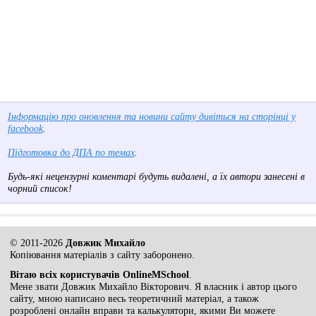
Інформацію про оновлення та новини сайту дивіться на сторінці у
facebook
.
Підготовка до ДПА по темах
.
Будь-які нецензурні коментарі будуть видалені, а їх автори занесені в
чорний список!
© 2011-2026
Довжик Михайло
Копіювання матеріалів з сайту заборонено.
Вітаю всіх користувачів OnlineMSchool
.
Мене звати Довжик Михайло Вікторович. Я власник і автор цього
сайту, мною написано весь теоретичний матеріал, а також
розроблені онлайн вправи та калькулятори, якими Ви можете