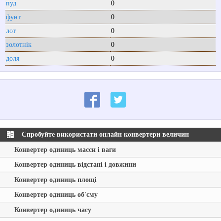
пуд
0
фунт
0
лот
0
золотнік
0
доля
0
Спробуйте використати онлайн конвертери величин
Конвертер одиниць масси і ваги
Конвертер одиниць відстані і довжини
Конвертер одиниць площі
Конвертер одиниць об'єму
Конвертер одиниць часу