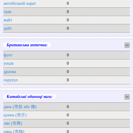
англійський карат
0
гран
0
майт
0
дойт
0
Британська аптечна:
─
фунт
0
унція
0
драхма
0
скрупул
0
Китайські одиниці ваги:
─
дань (市担 або 擔)
0
цзинь (市斤)
0
лян (市两)
0
цянь (市钱)
0