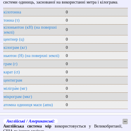
системи одиниць, заснованої на використанні метра і кілограма.
кілотонна
0
тонна (т)
0
кілоньютон (кН) (на поверхні
0
землі)
центнер (ц)
0
кілограм (кг)
0
ньютон (Н) (на поверхні землі)
0
грам (г)
0
карат (ct)
0
центиграм
0
мілігра́м (мг)
0
мікрограм (мкг)
0
атомна одиниця маси (amu)
0
Англійські / Американські:
─
Англійська система мір
використовується у Великобританії,