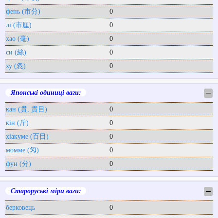
фень (市分)
0
лі (市厘)
0
хао (毫)
0
си (絲)
0
ху (忽)
0
Японські одиниці ваги:
─
кан (貫, 貫目)
0
кін (斤)
0
хіакуме (百目)
0
момме (匁)
0
фун (分)
0
Староруські міри ваги:
─
берковець
0