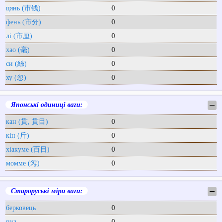
цянь (市钱)
0
фень (市分)
0
лі (市厘)
0
хао (毫)
0
си (絲)
0
ху (忽)
0
Японські одиниці ваги:
─
кан (貫, 貫目)
0
кін (斤)
0
хіакуме (百目)
0
момме (匁)
0
Староруські міри ваги:
─
берковець
0
пуд
0