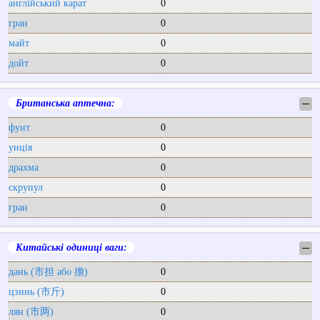
англійський карат
0
гран
0
майт
0
дойт
0
Британська аптечна:
─
фунт
0
унція
0
драхма
0
скрупул
0
гран
0
Китайські одиниці ваги:
─
дань (市担 або 擔)
0
цзинь (市斤)
0
лян (市两)
0