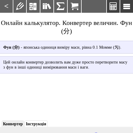
<







Онлайн калькулятор. Конвертер величин. Фун
(分)
Фун (分)
- японська одиниця виміру маси, рівна 0.1 Момме (匁).
Цей онлайн конвертер дозволить вам дуже просто перетворити масу
з фун в інші одиниці вимірювання маси і ваги.
Конвертер
Інструкція