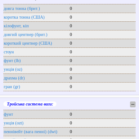
довга тонна (брит.)
0
коротка тонна (США)
0
кілофунт, кіп
0
довгий центнер (брит.)
0
короткий центнер (США)
0
стоун
0
фунт (lb)
0
унція (oz)
0
драхма (dr)
0
гран (gr)
0
Тройська система ваги:
─
фунт
0
унція (ozt)
0
пеннівейт (вага пенні) (dwt)
0