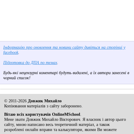
Інформацію про оновлення та новини сайту дивіться на сторінці у
facebook
.
Підготовка до ДПА по темах
.
Будь-які нецензурні коментарі будуть видалені, а їх автори занесені в
чорний список!
© 2011-2026
Довжик Михайло
Копіювання матеріалів з сайту заборонено.
Вітаю всіх користувачів OnlineMSchool
.
Мене звати Довжик Михайло Вікторович. Я власник і автор цього
сайту, мною написано весь теоретичний матеріал, а також
розроблені онлайн вправи та калькулятори, якими Ви можете