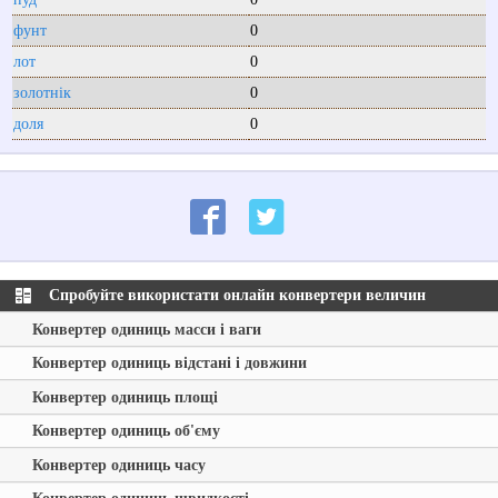
фунт
0
лот
0
золотнік
0
доля
0
Спробуйте використати онлайн конвертери величин
Конвертер одиниць масси і ваги
Конвертер одиниць відстані і довжини
Конвертер одиниць площі
Конвертер одиниць об'єму
Конвертер одиниць часу