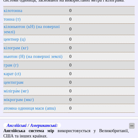
системи одиниць, заснованої на використанні метра і кілограма.
кілотонна
0
тонна (т)
0
кілоньютон (кН) (на поверхні
0
землі)
центнер (ц)
0
кілограм (кг)
0
ньютон (Н) (на поверхні землі)
0
грам (г)
0
карат (ct)
0
центиграм
0
мілігра́м (мг)
0
мікрограм (мкг)
0
атомна одиниця маси (amu)
0
Англійські / Американські:
─
Англійська система мір
використовується у Великобританії,
США та інших країнах.