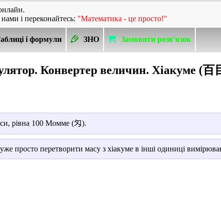
онлайн.
 нами і переконайтесь:
"Математика - це просто!"
аблиці і формули
ЗНО
Замовити розв'язок
лятор. Конвертер величин. Хіакуме (百
си, рівна 100 Момме (匁).
уже просто перетворити масу з хіакуме в інші одиниці вимірюван