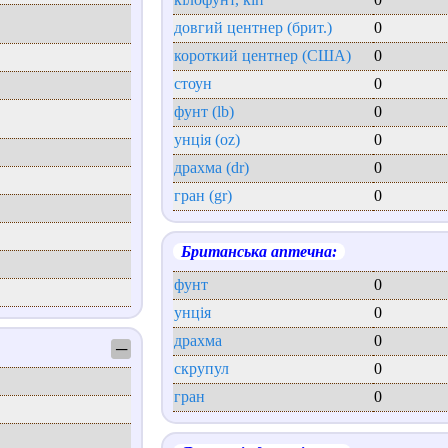
довгий центнер (брит.)
0
короткий центнер (США)
0
стоун
0
фунт (lb)
0
унція (oz)
0
драхма (dr)
0
гран (gr)
0
Британська аптечна:
фунт
0
унція
0
драхма
0
─
скрупул
0
гран
0