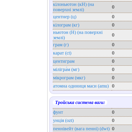
кілоньютон (кН) (на
0
поверхні землі)
центнер (ц)
0
кілограм (кг)
0
ньютон (Н) (на поверхні
0
землі)
грам (г)
0
карат (ct)
0
центиграм
0
мілігра́м (мг)
0
мікрограм (мкг)
0
атомна одиниця маси (amu)
0
Тройська система ваги:
фунт
0
унція (ozt)
0
пеннівейт (вага пенні) (dwt)
0