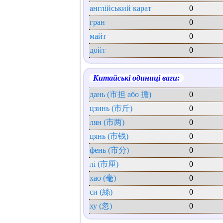
англійський карат
0
гран
0
майт
0
дойт
0
Китайські одиниці ваги:
дань (市担 або 擔)
0
цзинь (市斤)
0
лян (市两)
0
цянь (市钱)
0
фень (市分)
0
лі (市厘)
0
хао (毫)
0
си (絲)
0
ху (忽)
0