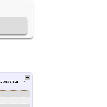
─
товується у
.