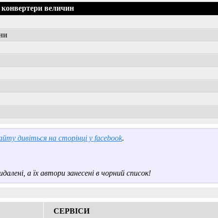
 конвертери величин
ни
йту дивіться на сторінці у facebook
.
далені, а їх автори занесені в чорний список!
СЕРВІСИ