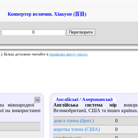
Конвертер величин. Хіакуме (百目)
:
.). Більш детально читайте в
правилах вводу чисел
.
Англійські / Американські:
─
ва міжнародної
Англійська система мір
викорис
ої на використанні
Великобританії, США та інших країнах
довга тонна (брит.)
0
коротка тонна (США)
0
кілофунт, кіп
0