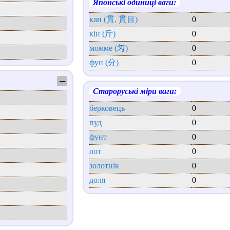
Японські одиниці ваги:
кан (貫, 貫目)
0
кін (斤)
0
момме (匁)
0
фун (分)
0
─
Староруські міри ваги:
берковець
0
пуд
0
фунт
0
лот
0
золотнік
0
доля
0