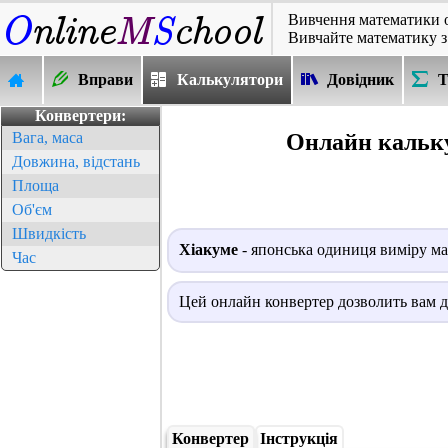
Вивчення математики 
Вивчайте математику з
Вправи
Калькулятори
Довідник
Т
Конвертери:
Онлайн кальку
Вага, маса
Довжина, відстань
Площа
Об'єм
Швидкість
Хіакуме
- японська одиниця виміру ма
Час
Цей онлайн конвертер дозволить вам д
Конвертер
Інструкція