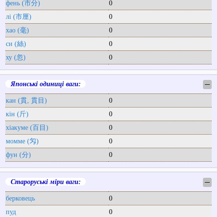
фень (市分)
0
лі (市厘)
0
хао (毫)
0
си (絲)
0
ху (忽)
0
Японські одиниці ваги:
─
кан (貫, 貫目)
0
кін (斤)
0
хіакуме (百目)
0
момме (匁)
0
фун (分)
0
Староруські міри ваги:
─
берковець
0
пуд
0