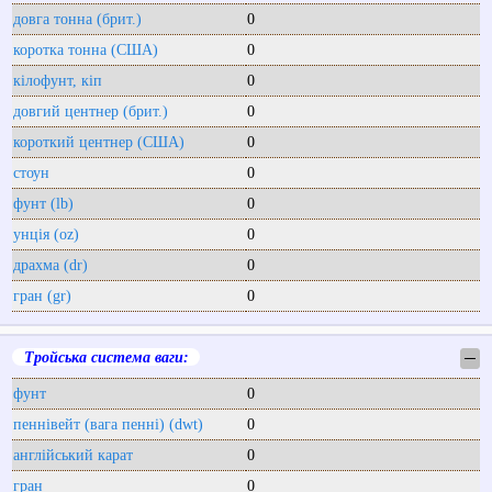
довга тонна (брит.)
0
коротка тонна (США)
0
кілофунт, кіп
0
довгий центнер (брит.)
0
короткий центнер (США)
0
стоун
0
фунт (lb)
0
унція (oz)
0
драхма (dr)
0
гран (gr)
0
Тройська система ваги:
─
фунт
0
пеннівейт (вага пенні) (dwt)
0
англійський карат
0
гран
0