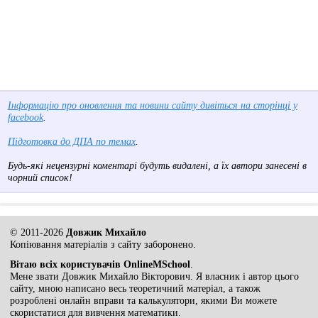
Інформацію про оновлення та новини сайту дивіться на сторінці у
facebook
.
Підготовка до ДПА по темах
.
Будь-які нецензурні коментарі будуть видалені, а їх автори занесені в
чорний список!
© 2011-2026
Довжик Михайло
Копіювання матеріалів з сайту заборонено.
Вітаю всіх користувачів OnlineMSchool
.
Мене звати Довжик Михайло Вікторович. Я власник і автор цього
сайту, мною написано весь теоретичний матеріал, а також
розроблені онлайн вправи та калькулятори, якими Ви можете
скористатися для вивчення математики.