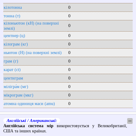
кілотонна
0
тонна (т)
0
кілоньютон (кН) (на поверхні
0
землі)
центнер (ц)
0
кілограм (кг)
0
ньютон (Н) (на поверхні землі)
0
грам (г)
0
карат (ct)
0
центиграм
0
мілігра́м (мг)
0
мікрограм (мкг)
0
атомна одиниця маси (amu)
0
Англійські / Американські:
─
Англійська система мір
використовується у Великобританії,
США та інших країнах.