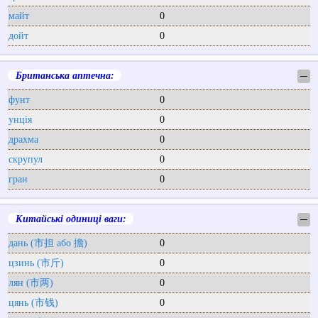
майт
0
дойт
0
Британська аптечна:
─
фунт
0
унція
0
драхма
0
скрупул
0
гран
0
Китайські одиниці ваги:
─
дань (市担 або 擔)
0
цзинь (市斤)
0
лян (市两)
0
цянь (市钱)
0