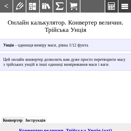
<







Онлайн калькулятор. Конвертер величин.
Трійська Унція
Унція
- одиниця виміру маси, рівна 1/12 фунта.
Цей онлайн конвертер дозволить вам дуже просто перетворити масу
з трійських унцій в інші одиниці вимірювання маси і ваги.
Конвертер
Інструкція
Конвертер величин. Трійська Унція (ozt)