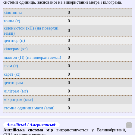
системи одиниць, заснованої на використанні метра і кілограма.
кілотонна
0
тонна (т)
0
кілоньютон (кН) (на поверхні
0
землі)
центнер (ц)
0
кілограм (кг)
0
ньютон (Н) (на поверхні землі)
0
грам (г)
0
карат (ct)
0
центиграм
0
мілігра́м (мг)
0
мікрограм (мкг)
0
атомна одиниця маси (amu)
0
Англійські / Американські:
─
Англійська система мір
використовується у Великобританії,