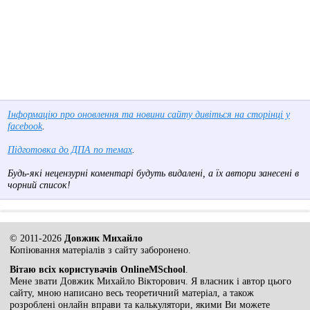
Інформацію про оновлення та новини сайту дивіться на сторінці у
facebook
.
Підготовка до ДПА по темах
.
Будь-які нецензурні коментарі будуть видалені, а їх автори занесені в
чорний список!
© 2011-2026
Довжик Михайло
Копіювання матеріалів з сайту заборонено.
Вітаю всіх користувачів OnlineMSchool
.
Мене звати Довжик Михайло Вікторович. Я власник і автор цього
сайту, мною написано весь теоретичний матеріал, а також
розроблені онлайн вправи та калькулятори, якими Ви можете