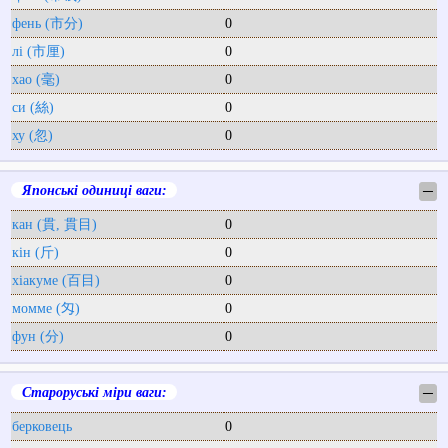
фень (市分)
0
лі (市厘)
0
хао (毫)
0
си (絲)
0
ху (忽)
0
Японські одиниці ваги:
─
кан (貫, 貫目)
0
кін (斤)
0
хіакуме (百目)
0
момме (匁)
0
фун (分)
0
Староруські міри ваги:
─
берковець
0