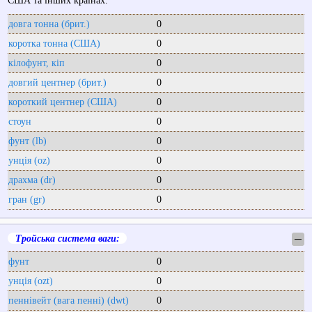
США та інших країнах.
довга тонна (брит.)
0
коротка тонна (США)
0
кілофунт, кіп
0
довгий центнер (брит.)
0
короткий центнер (США)
0
стоун
0
фунт (lb)
0
унція (oz)
0
драхма (dr)
0
гран (gr)
0
Тройська система ваги:
─
фунт
0
унція (ozt)
0
пеннівейт (вага пенні) (dwt)
0