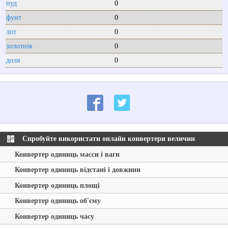
пуд
0
фунт
0
лот
0
золотнік
0
доля
0
Спробуйте використати онлайн конвертери величин
Конвертер одиниць масси і ваги
Конвертер одиниць відстані і довжини
Конвертер одиниць площі
Конвертер одиниць об'єму
Конвертер одиниць часу