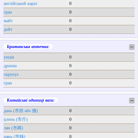
англійський карат
0
гран
0
майт
0
дойт
0
Британська аптечна:
─
унція
0
драхма
0
скрупул
0
гран
0
Китайські одиниці ваги:
─
дань (市担 або 擔)
0
цзинь (市斤)
0
лян (市两)
0
цянь (市钱)
0