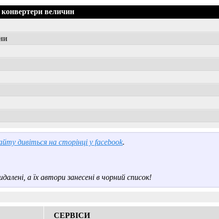
 конвертери величин
ни
йту дивіться на сторінці у facebook
.
далені, а їх автори занесені в чорний список!
СЕРВІСИ