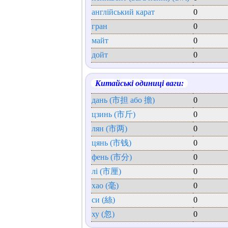
англійський карат
0
гран
0
майт
0
дойт
0
Китайські одиниці ваги:
дань (市担 або 擔)
0
цзинь (市斤)
0
лян (市两)
0
цянь (市钱)
0
фень (市分)
0
лі (市厘)
0
хао (毫)
0
си (絲)
0
ху (忽)
0