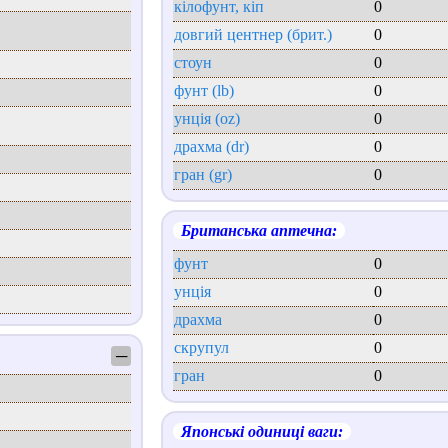
кілофунт, кіп
0
довгий центнер (брит.)
0
стоун
0
фунт (lb)
0
унція (oz)
0
драхма (dr)
0
гран (gr)
0
Британська аптечна:
фунт
0
унція
0
драхма
0
скрупул
0
─
гран
0
Японські одиниці ваги: