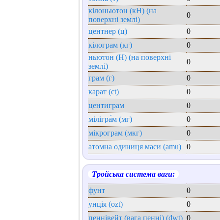
кілоньютон (кН) (на
0
поверхні землі)
центнер (ц)
0
кілограм (кг)
0
ньютон (Н) (на поверхні
0
землі)
грам (г)
0
карат (ct)
0
центиграм
0
мілігра́м (мг)
0
мікрограм (мкг)
0
атомна одиниця маси (amu)
0
Тройська система ваги:
фунт
0
унція (ozt)
0
пеннівейт (вага пенні) (dwt)
0