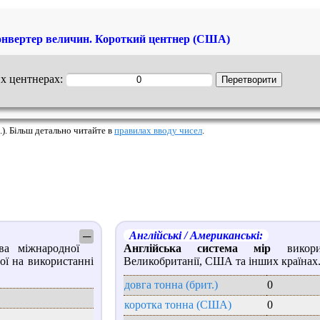
нвертер величин. Короткий центнер (США)
их центнерах:
.). Більш детально читайте в
правилах вводу чисел
.
Англійські / Американські:
─
ва міжнародної
Англійська система мір
викорис
ої на використанні
Великобританії, США та інших країнах
довга тонна (брит.)
0
коротка тонна (США)
0