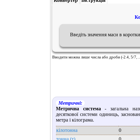
Конвертер
Інструкція
Ко
Введіть значення маси в коротк
Вводити можна лише числа або дроби (-2.4, 5/7, ..
Метричні:
Метрична система
- загальна наз
десяткової системи одиниць, заснован
метра і кілограма.
кілотонна
0
тонна (т)
0