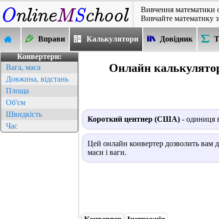
Вивчення математики 
Вивчайте математику з
Вправи
Калькулятори
Довідник
Т
Конвертери:
Онлайн калькулятор
Вага, маса
Довжина, відстань
Площа
Об'єм
Швидкість
Короткий центнер (США)
- одиниця 
Час
Цей онлайн конвертер дозволить вам д
маси і ваги.