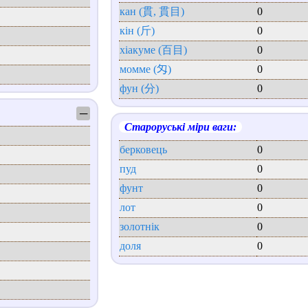
кан (貫, 貫目)
0
кін (斤)
0
хіакуме (百目)
0
момме (匁)
0
фун (分)
0
─
Староруські міри ваги:
берковець
0
пуд
0
фунт
0
лот
0
золотнік
0
доля
0