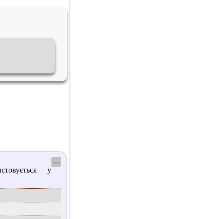
─
товується у
.