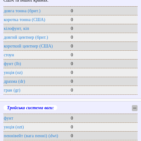
США та інших країнах.
довга тонна (брит.)
0
коротка тонна (США)
0
кілофунт, кіп
0
довгий центнер (брит.)
0
короткий центнер (США)
0
стоун
0
фунт (lb)
0
унція (oz)
0
драхма (dr)
0
гран (gr)
0
Тройська система ваги:
─
фунт
0
унція (ozt)
0
пеннівейт (вага пенні) (dwt)
0