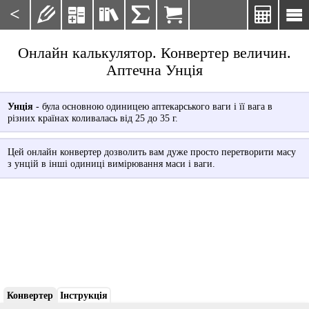
<







Онлайн калькулятор. Конвертер величин.
Аптечна Унція
Унція
- була основною одиницею аптекарського ваги і її вага в
різних країнах коливалась від 25 до 35 г.
Цей онлайн конвертер дозволить вам дуже просто перетворити масу
з унцій в інші одиниці вимірювання маси і ваги.
Конвертер
Інструкція