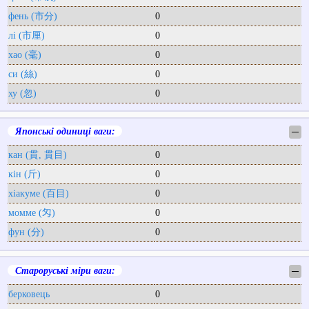
фень (市分)
0
лі (市厘)
0
хао (毫)
0
си (絲)
0
ху (忽)
0
Японські одиниці ваги:
─
кан (貫, 貫目)
0
кін (斤)
0
хіакуме (百目)
0
момме (匁)
0
фун (分)
0
Староруські міри ваги:
─
берковець
0