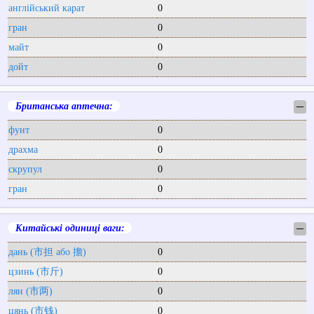
англійський карат
0
гран
0
майт
0
дойт
0
Британська аптечна:
─
фунт
0
драхма
0
скрупул
0
гран
0
Китайські одиниці ваги:
─
дань (市担 або 擔)
0
цзинь (市斤)
0
лян (市两)
0
цянь (市钱)
0