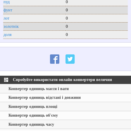
пуд
0
фунт
0
лот
0
золотнік
0
доля
0
Спробуйте використати онлайн конвертери величин
Конвертер одиниць масси і ваги
Конвертер одиниць відстані і довжини
Конвертер одиниць площі
Конвертер одиниць об'єму
Конвертер одиниць часу