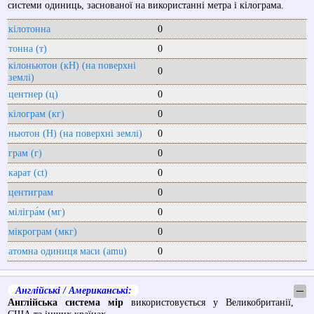
системи одиниць, заснованої на використанні метра і кілограма.
кілотонна
0
тонна (т)
0
кілоньютон (кН) (на поверхні
0
землі)
центнер (ц)
0
кілограм (кг)
0
ньютон (Н) (на поверхні землі)
0
грам (г)
0
карат (ct)
0
центиграм
0
мілігра́м (мг)
0
мікрограм (мкг)
0
атомна одиниця маси (amu)
0
Англійські / Американські:
─
Англійська система мір
використовується у Великобританії,