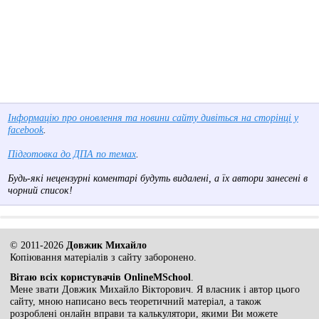
Інформацію про оновлення та новини сайту дивіться на сторінці у
facebook
.
Підготовка до ДПА по темах
.
Будь-які нецензурні коментарі будуть видалені, а їх автори занесені в
чорний список!
© 2011-2026
Довжик Михайло
Копіювання матеріалів з сайту заборонено.
Вітаю всіх користувачів OnlineMSchool
.
Мене звати Довжик Михайло Вікторович. Я власник і автор цього
сайту, мною написано весь теоретичний матеріал, а також
розроблені онлайн вправи та калькулятори, якими Ви можете