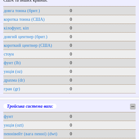
США та інших країнах.
довга тонна (брит.)
0
коротка тонна (США)
0
кілофунт, кіп
0
довгий центнер (брит.)
0
короткий центнер (США)
0
стоун
0
фунт (lb)
0
унція (oz)
0
драхма (dr)
0
гран (gr)
0
Тройська система ваги:
─
фунт
0
унція (ozt)
0
пеннівейт (вага пенні) (dwt)
0