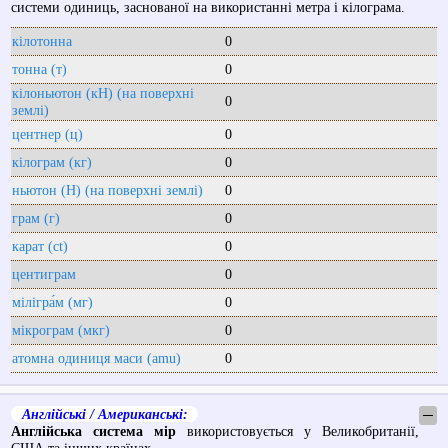
системи одиниць, заснованої на використанні метра і кілограма.
кілотонна
0
тонна (т)
0
кілоньютон (кН) (на поверхні
0
землі)
центнер (ц)
0
кілограм (кг)
0
ньютон (Н) (на поверхні землі)
0
грам (г)
0
карат (ct)
0
центиграм
0
мілігра́м (мг)
0
мікрограм (мкг)
0
атомна одиниця маси (amu)
0
Англійські / Американські:
─
Англійська система мір
використовується у Великобританії,