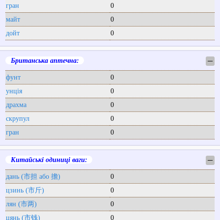
гран
0
майт
0
дойт
0
Британська аптечна:
─
фунт
0
унція
0
драхма
0
скрупул
0
гран
0
Китайські одиниці ваги:
─
дань (市担 або 擔)
0
цзинь (市斤)
0
лян (市两)
0
цянь (市钱)
0