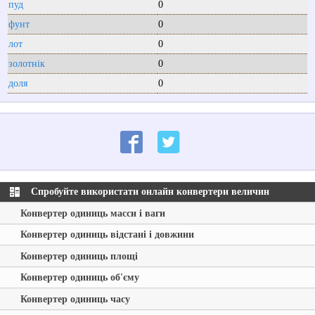
пуд
0
фунт
0
лот
0
золотнік
0
доля
0
Спробуйте використати онлайн конвертери величин
Конвертер одиниць масси і ваги
Конвертер одиниць відстані і довжини
Конвертер одиниць площі
Конвертер одиниць об'єму
Конвертер одиниць часу