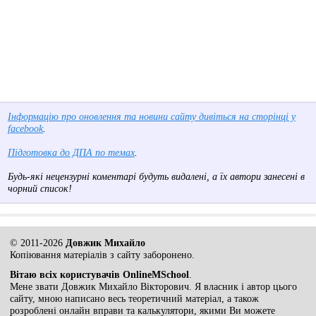
Інформацію про оновлення та новини сайту дивіться на сторінці у
facebook
.
Підготовка до ДПА по темах
.
Будь-які нецензурні коментарі будуть видалені, а їх автори занесені в
чорний список!
© 2011-2026
Довжик Михайло
Копіювання матеріалів з сайту заборонено.
Вітаю всіх користувачів OnlineMSchool
.
Мене звати Довжик Михайло Вікторович. Я власник і автор цього
сайту, мною написано весь теоретичний матеріал, а також
розроблені онлайн вправи та калькулятори, якими Ви можете