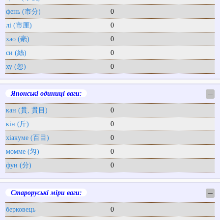
фень (市分)
0
лі (市厘)
0
хао (毫)
0
си (絲)
0
ху (忽)
0
Японські одиниці ваги:
─
кан (貫, 貫目)
0
кін (斤)
0
хіакуме (百目)
0
момме (匁)
0
фун (分)
0
Староруські міри ваги:
─
берковець
0