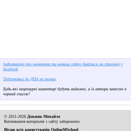
Інформацію про оновлення та новини сайту дивіться на сторінці у
facebook
.
Підготовка до ДПА по темах
.
Будь-які нецензурні коментарі будуть видалені, а їх автори занесені в
чорний список!
© 2011-2026
Довжик Михайло
Копіювання матеріалів з сайту заборонено.
Вітаю всіх користувачів OnlineMSchool
.