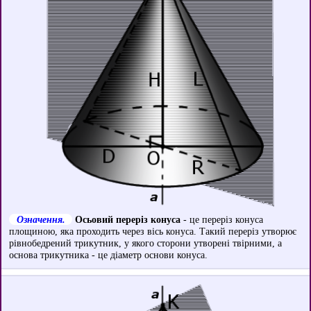
Означення.
Осьовий переріз конуса
- це переріз конуса
площиною, яка проходить через вісь конуса. Такий переріз утворює
рівнобедрений трикутник, у якого сторони утворені твірними, а
основа трикутника - це діаметр основи конуса.