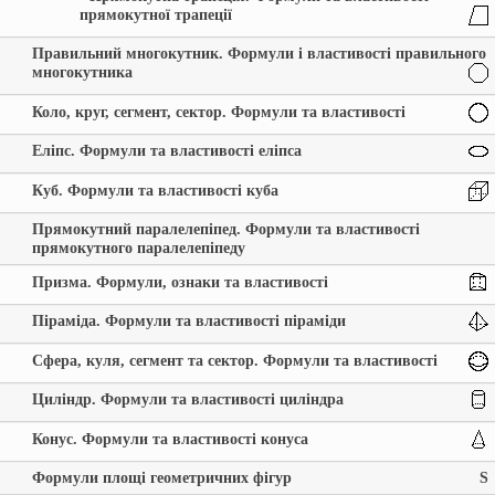
прямокутної трапеції
Правильний многокутник. Формули і властивості правильного
многокутника
Коло, круг, сегмент, сектор. Формули та властивості
Еліпс. Формули та властивості еліпса
Куб. Формули та властивості куба
Прямокутний паралелепіпед. Формули та властивості
прямокутного паралелепіпеду
Призма. Формули, ознаки та властивості
Піраміда. Формули та властивості піраміди
Сфера, куля, сегмент та сектор. Формули та властивості
Циліндр. Формули та властивості циліндра
Конус. Формули та властивості конуса
Формули площі геометричних фігур
S