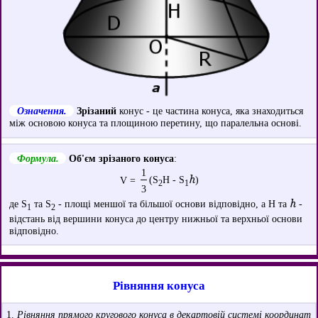
Означення.
Зрізаний
конус - це частина конуса, яка знаходиться
між основою конуса та площиною перетину, що паралельна основі.
Формула.
Об'єм зрізаного конуса
:
1
h
(S
H - S
)
V =
2
1
3
h
де S
та S
- площі меншої та більшої основи відповідно, а H та
-
1
2
відстань від вершини конуса до центру нижньої та верхньої основи
відповідно.
Рівняння конуса
1.
Рівняння прямого кругового конуса в декартовій системі координат