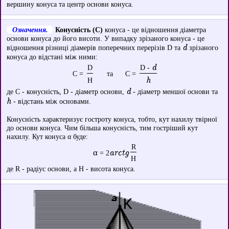
вершину конуса та центр основи конуса.
Означення.
Конусність (С)
конуса - це відношення діаметра
основи конуса до його висоти. У випадку зрізаного конуса - це
d
відношення різниці діамерів поперечних перерізів D та
зрізаного
конуса до відстані між ними:
d
D
D -
C =
та C =
h
H
d
де C - конусність, D - діаметр основи,
- діаметр меншої основи та
h
- відстань між основами.
Конусність характеризує гостроту конуса, тобто, кут нахилу твірної
до основи конуса. Чим більша конусність, тим гостріший кут
нахилу. Кут конуса α буде:
R
α
arctg
= 2
H
де R - радіус основи, а H - висота конуса.