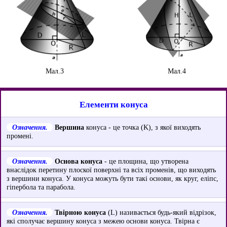
Мал.3
Мал.4
Елементи конуса
Означення.
Вершина
конуса - це точка (K), з якої виходять
промені.
Означення.
Основа конуса
- це площина, що утворена
внаслідок перетину плоскої поверхні та всіх променів, що виходять
з вершини конуса. У конуса можуть бути такі основи, як круг, еліпс,
гіпербола та парабола.
Означення.
Твірною конуса
(L) називається будь-який відрізок,
які сполучає вершину конуса з межею основи конуса. Твірна є