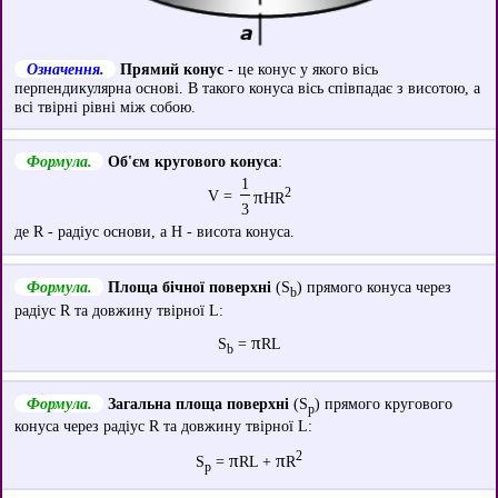
Означення.
Прямий конус
- це конус у якого вісь
перпендикулярна основі. В такого конуса вісь співпадає з висотою, а
всі твірні рівні між собою.
Формула.
Об'єм кругового конуса
:
1
2
V =
π
HR
3
де R - радіус основи, а H - висота конуса.
Формула.
Площа бічної поверхні
(S
) прямого конуса через
b
радіус R та довжину твірної L:
π
S
=
RL
b
Формула.
Загальна площа поверхні
(S
) прямого кругового
p
конуса через радіус R та довжину твірної L:
2
π
π
S
=
RL +
R
p