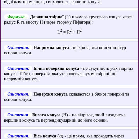
відрізком променя, що виходить з вершини конуса.
Формула.
Довжина твірної
(L) прямого кругового конуса через
радіус R та висоту H (через теорему Піфагора):
2
2
2
L
= R
+ H
Означення.
Напрямна конуса
- це крива, яка описує контур
основи конуса.
Означення.
Бічна поверхня конуса
- це сукупність усіх твірних
конуса. Тобто, поверхня, яка утворюється рухом твірної по
напрямній конуса.
Означення.
Поверхня конуса
складається з бічної поверхні та
основи конуса.
Означення.
Висота конуса
(H) - це відрізок, який виходить з
вершини конуса та перпендикулярний до його основи.
a
Означення.
Вісь конуса
(
) - це пряма, яка проходить через