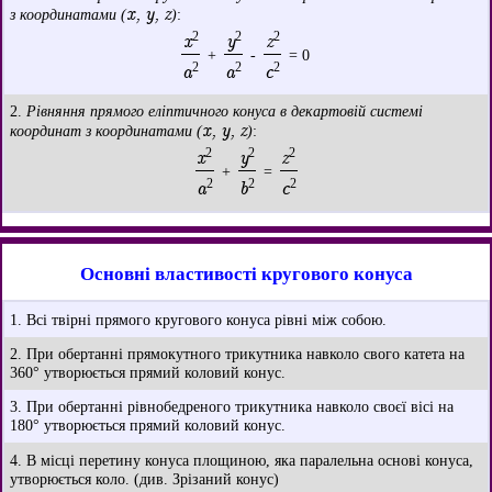
x, y, z
з координатами (
)
:
2
2
2
x
y
z
+
-
= 0
2
2
2
a
a
c
2.
Рівняння прямого еліптичного конуса в декартовій системі
x, y, z
координат з координатами (
)
:
2
2
2
x
y
z
+
=
2
2
2
a
b
c
Основні властивості кругового конуса
1. Всі твірні прямого кругового конуса рівні між собою.
2. При обертанні прямокутного трикутника навколо свого катета на
360° утворюється прямий коловий конус.
3. При обертанні рівнобедреного трикутника навколо своєї вісі на
180° утворюється прямий коловий конус.
4. В місці перетину конуса площиною, яка паралельна основі конуса,
утворюється коло. (див. Зрізаний конус)