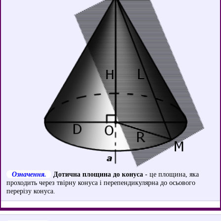
Означення.
Дотична площина до конуса
- це площина, яка
проходить через твірну конуса і перепендикулярна до осьового
перерізу конуса.