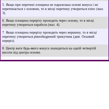
5. Якщо при перетині площина не паралельна основі конуса і не
перетинається з основою, то в місці перетину утвориться еліпс (мал.
3).
6. Якщо площина перерізу проходить через основу, то в місці
перетину утвориться парабола (мал. 4).
7. Якщо площина перерізу проходить через вершину, то в місці
перетину утвориться рівнобедрений трикутник (див. Осьовий
переріз).
8. Центр ваги будь-якого конуса знаходиться на одній четвертій
висоти від центра основи.