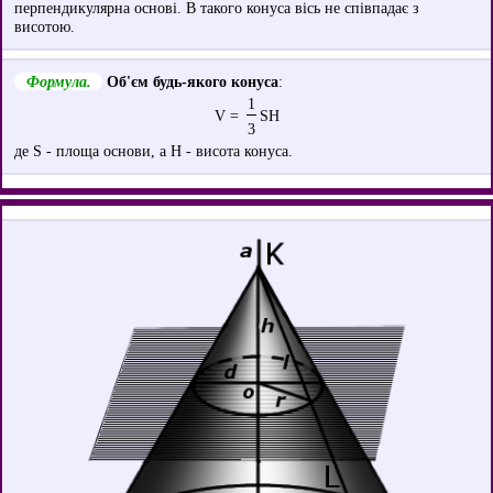
перпендикулярна основі. В такого конуса вісь не співпадає з
висотою.
Формула.
Об'єм будь-якого конуса
:
1
V =
SH
3
де S - площа основи, а H - висота конуса.