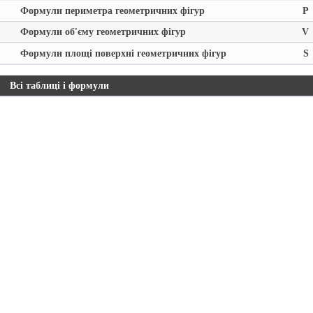
Формули периметра геометричних фігур
P
Формули об'єму геометричних фігур
V
Формули площі поверхні геометричних фігур
S
Всі таблиці і формули