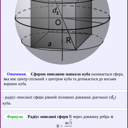
Означення.
Сферою описаною навколо куба
називається сфера,
яка має центр спільний з центром куба та дотикається до восьми
вершин куба.
d
- радіус описаної сфери рівний половині довжини діагоналі (
)
1
куба.
a
Формула.
Радіус описаної сфери
R через довжину ребра
:
a
√
3
R =