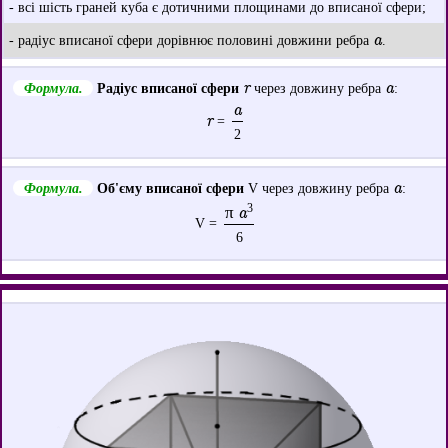
- всі шість граней куба є дотичними площинами до вписаної сфери;
a
- радіус вписаної сфери дорівнює половині довжини ребра
.
r
a
Формула.
Радіус вписаної сфери
через довжину ребра
:
a
r
=
2
a
Формула.
Об'єму вписаної сфери
V через довжину ребра
:
3
π a
V =
6