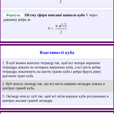
2
Формула.
Об'єму сфери описаної навколо куба
V через
a
довжину ребра
:
3
π a
√
3
V =
2
Властивості куба
1. В куб можна вписати тетраедр так, щоб всі чотири вершини
тетраедра лежали на чотирьох вершинах куба, а всі шість ребер
тетраедра лежатимуть на шести гранях куба і ребра будуть рівні
діагоналі грані куба.
2. Куб описує октаедр так, що всі шість вершин октаедра лежать в
центрах граней куба.
3. Октаедр описує куб так, щоб всі вісім вершин куба розташовані в
центрах восьми граней октаедра.