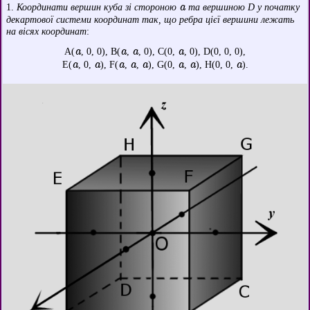
a
1.
Координати вершин куба зі стороною
та вершиною D у початку
декартової системи координат так, що ребра цієї вершини лежать
на вісях координат
:
a
a
a
a
A(
, 0, 0), B(
,
, 0), C(0,
, 0), D(0, 0, 0),
a
a
a
a
a
a
a
a
E(
, 0,
), F(
,
,
), G(0,
,
), H(0, 0,
).