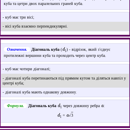
куба та цетри двох паралельних граней куба.
- куб має три вісі;
- вісі куба взаємно перпендикулярні.
d
Означення.
Діагональ куба
(
) - відрізок, який з'єднує
1
протилежні вершини куба та проходить через центр куба.
- куб має чотири діагоналі;
- діагоналі куба перетинаються під прямим кутом та діляться навпіл у
центрі куба;
- діагоналі куба мають однакову довжину.
d
a
Формула.
Діагональ куба
через довжину ребра
:
1
d
a
=
√
3
1