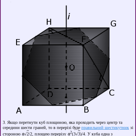
3. Якщо перетнути куб площиною, яка проходить через центр та
середини шести граней, то в перерізі буде
правильний шестикутник
зі
2
a
a
стороною
√
2
/2, площею перерізу
(3√
3
)/4. У куба одна з