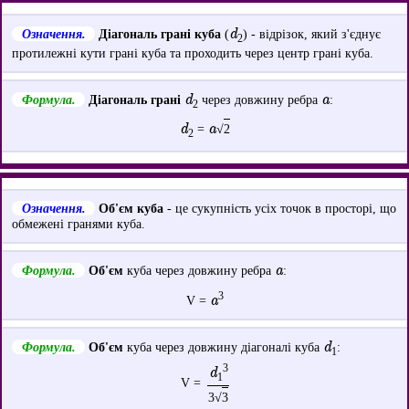
d
Означення.
Діагональ грані куба
(
) - відрізок, який з'єднує
2
протилежні кути грані куба та проходить через центр грані куба.
d
a
Формула.
Діагональ грані
через довжину ребра
:
2
d
a
=
√
2
2
Означення.
Об'єм куба
- це сукупність усіх точок в просторі, що
обмежені гранями куба.
a
Формула.
Об'єм
куба через довжину ребра
:
3
a
V =
d
Формула.
Об'єм
куба через довжину діагоналі куба
:
1
3
d
1
V =
3√
3