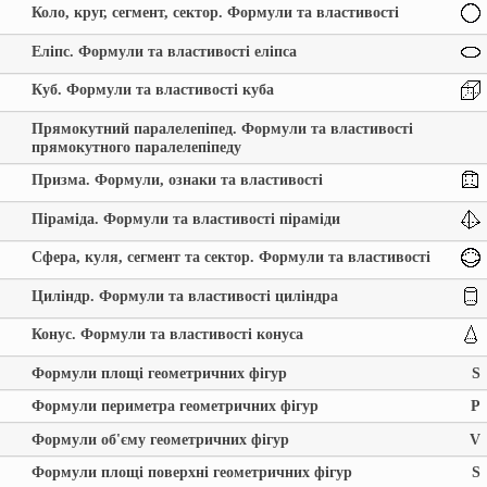
Коло, круг, сегмент, сектор. Формули та властивості
Еліпс. Формули та властивості еліпса
Куб. Формули та властивості куба
Прямокутний паралелепіпед. Формули та властивості
прямокутного паралелепіпеду
Призма. Формули, ознаки та властивості
Піраміда. Формули та властивості піраміди
Сфера, куля, сегмент та сектор. Формули та властивості
Циліндр. Формули та властивості циліндра
Конус. Формули та властивості конуса
Формули площі геометричних фігур
S
Формули периметра геометричних фігур
P
Формули об'єму геометричних фігур
V
Формули площі поверхні геометричних фігур
S