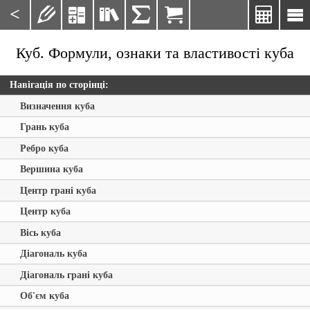
<







Куб. Формули, ознаки та властивості куба
Навігація по сторінці:
Визначення куба
Грань куба
Ребро куба
Вершина куба
Центр грані куба
Центр куба
Вісь куба
Діагональ куба
Діагональ грані куба
Об'єм куба