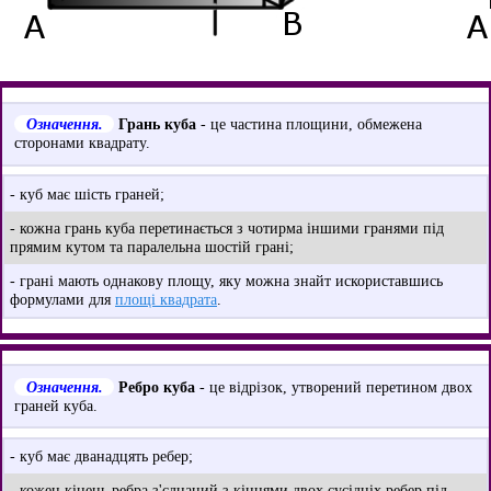
Означення.
Грань куба
- це частина площини, обмежена
сторонами квадрату.
- куб має шість граней;
- кожна грань куба перетинається з чотирма іншими гранями під
прямим кутом та паралельна шостій грані;
- грані мають однакову площу, яку можна знайт искориставшись
формулами для
площі квадрата
.
Означення.
Ребро куба
- це відрізок, утворений перетином двох
граней куба.
- куб має дванадцять ребер;
- кожен кінець ребра з'єднаний з кінцями двох сусідніх ребер під