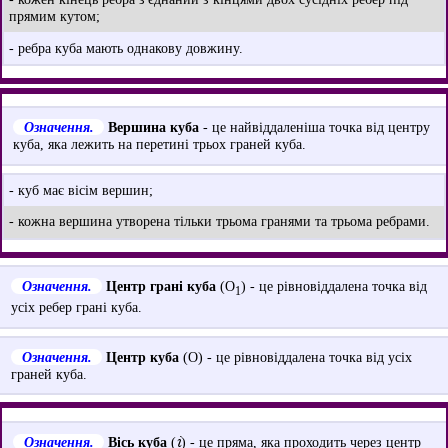
прямим кутом;
- ребра куба мають однакову довжину.
Означення.
Вершина куба
- це найвіддаленіша точка від центру
куба, яка лежить на перетині трьох граней куба.
- куб має вісім вершин;
- кожна вершина утворена тільки трьома гранями та трьома ребрами.
Означення.
Центр грані куба
(O
) - це рівновіддалена точка від
1
усіх ребер грані куба.
Означення.
Центр куба
(O) - це рівновіддалена точка від усіх
граней куба.
i
Означення.
Вісь куба
(
) - це пряма, яка проходить через центр