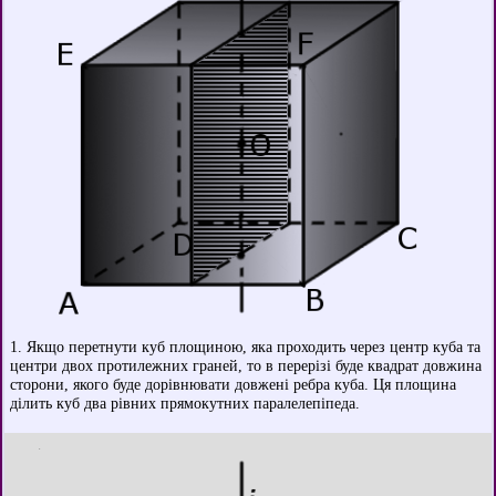
1. Якщо перетнути куб площиною, яка проходить через центр куба та
центри двох протилежних граней, то в перерізі буде квадрат довжина
сторони, якого буде дорівнювати довжені ребра куба. Ця площина
ділить куб два рівних прямокутних паралелепіпеда.