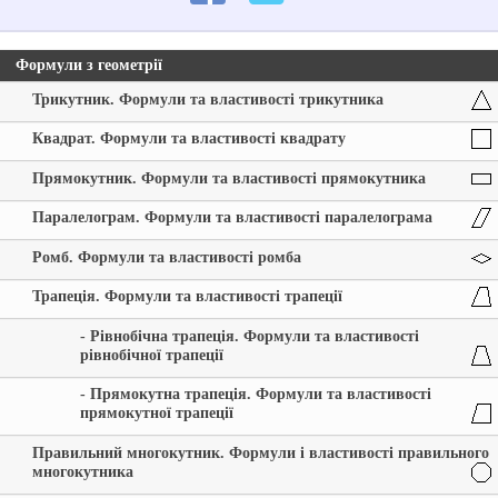
Формули з геометрії
Трикутник. Формули та властивості трикутника
Квадрат. Формули та властивості квадрату
Прямокутник. Формули та властивості прямокутника
Паралелограм. Формули та властивості паралелограма
Ромб. Формули та властивості ромба
Трапеція. Формули та властивості трапеції
- Рівнобічна трапеція. Формули та властивості
рівнобічної трапеції
- Прямокутна трапеція. Формули та властивості
прямокутної трапеції
Правильний многокутник. Формули і властивості правильного
многокутника