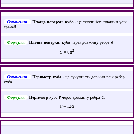
Означення.
Площа поверхні куба
- це сукупність площин усіх
граней.
a
Формула.
Площа поверхні куба
через довжину ребра
:
2
a
S = 6
Означення.
Периметр куба
- це сукупність довжин всіх ребер
куба.
a
Формула.
Периметр
куба P через довжину ребра
:
a
P = 12