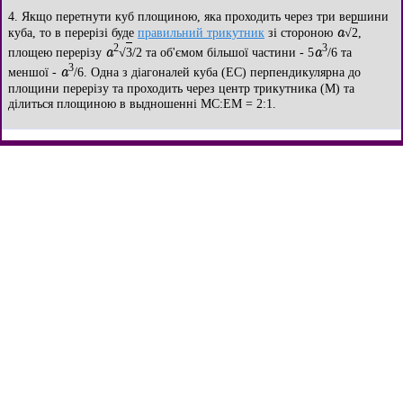
4. Якщо перетнути куб площиною, яка проходить через три вершини
a
куба, то в перерізі буде
правильний трикутник
зі стороною
√
2
,
2
3
a
a
площею перерізу
√
3
/2 та об'ємом більшої частини - 5
/6 та
3
a
меншої -
/6. Одна з діагоналей куба (EC) перпендикулярна до
площини перерізу та проходить через центр трикутника (M) та
ділиться площиною в выдношенні MC:EМ = 2:1.