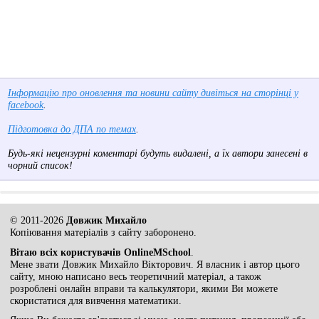
Інформацію про оновлення та новини сайту дивіться на сторінці у
facebook
.
Підготовка до ДПА по темах
.
Будь-які нецензурні коментарі будуть видалені, а їх автори занесені в
чорний список!
© 2011-2026
Довжик Михайло
Копіювання матеріалів з сайту заборонено.
Вітаю всіх користувачів OnlineMSchool
.
Мене звати Довжик Михайло Вікторович. Я власник і автор цього
сайту, мною написано весь теоретичний матеріал, а також
розроблені онлайн вправи та калькулятори, якими Ви можете
скористатися для вивчення математики.