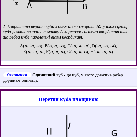
a
2.
Координати вершин куба з довжиною сторони 2
, у якого центр
куба розташований в початку декартової системи координат так,
що ребра куба паралельні вісям координат:
a
a
a
a
a
a
a
a
a
a
a
a
A(
, -
, -
), B(
,
, -
), C(-
,
, -
), D(-
, -
, -
),
a
a
a
a
a
a
a
a
a
a
a
a
E(
, -
,
), F(
,
,
), G(-
,
,
), H(-
, -
,
).
Означення.
Одиничний
куб - це куб, у якого довжина ребер
дорівнює одиниці.
Перетин куба площиною