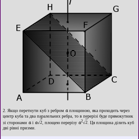
a
2. Якщо перетнути куб з ребром
площиною, яка проходить через
центр куба та два паралельних ребра, то в перерізі буде прямокутник
2
a
a
a
зі сторонами
і
√
2
, площею перерізу
√
2
. Ця площина ділить куб
дві рівні призми.