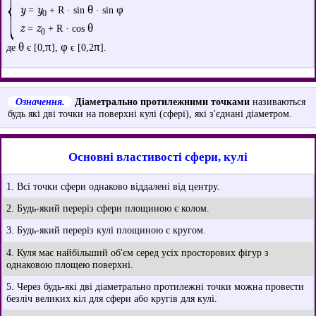
y
y
θ
φ
=
+ R · sin
· sin
0
z
z
θ
=
+ R · cos
0
θ
π
φ
π
де
є [0,
],
ϵ [0,2
].
Означення.
Діаметрально протилежними точками
називаються
будь які дві точки на поверхні кулі (сфері), які з'єднані діаметром.
Основні властивості сфери, кулі
1. Всі точки сфери однаково віддалені від центру.
2. Будь-який переріз сфери площиною є колом.
3. Будь-який переріз кулі площиною є кругом.
4. Куля має найбільший об'єм серед усіх просторових фігур з
однаковою площею поверхні.
5. Через будь-які дві діаметрально протилежні точки можна провести
безліч великих кіл для сфери або кругів для кулі.