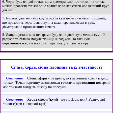
6. Через будь-які дві точки, крім діаметрально протилежних точок,
можна провести тільки одне велике коло для сфери або великий круг
для кулі.
7. Будь-які два великих круги однієї кулі перетинаються по прямій,
що проходить через центр кулі, а кола перетинаються в двох
діаметрально протилежних точках.
8. Якщо відстань між центрами будь-яких двох куль менша суми їх
радіусів та більша модуля різниці їх радіусів, то такі кулі
перетинаються
, а в площині перетину утворюється круг.
Січна, хорда, січна площина та їх властивості
Означення.
Січна сфери
- це пряма, яка перетинає сферу в двох
точках. Точки перетину називаються
точками протикання
поверхні
або точками входу та виходу на поверхні.
Означення.
Хорда сфери (кулі)
- це відрізок, який з'єднує дві
точки сфери (поверхні кулі).