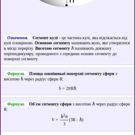
Означення.
Сегмент кулі
- це частина кулі, яка відсікається від
кулі площиною.
Основою сегменту
називають коло, яке утворилося
h
в місці перерізу.
Висотою сегменту
називають довжину
перпендикуляру, проведеного з середини основи сегменту до
поверхні сегменту.
Формула.
Площа зовнішньої поверхні сегменту сфери
з
h
висотою
через радіус сфери R:
π
h
S = 2
R
h
Формула.
Об'єм сегменту сфери
з висотою
через радіус сфери
R:
2
h
π
h
V =
(3R -
)
3