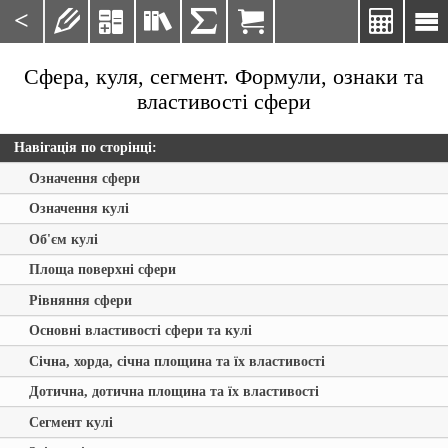
<







Сфера, куля, сегмент. Формули, ознаки та
властивості сфери
Навігація по сторінці:
Означення сфери
Означення кулі
Об'єм кулі
Площа поверхні сфери
Рівняння сфери
Основні властивості сфери та кулі
Січна, хорда, січна площина та їх властивості
Дотична, дотична площина та їх властивості
Сегмент кулі