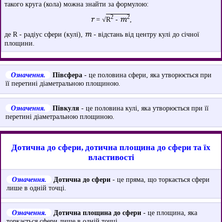
такого круга (кола) можна знайти за формулою:
2
2
r
m
= √
R
-
,
m
де R - радіус сфери (кулі),
- відстань від центру кулі до січної
площини.
Означення.
Півсфера
- це половина сфери, яка утворюється при
її перетині діаметральною площиною.
Означення.
Півкуля
- це половина кулі, яка утворюється при її
перетині діаметральною площиною.
Дотична до сфери, дотична площина до сфери та їх
властивості
Означення.
Дотична до сфери
- це пряма, що торкається сфери
лише в одній точці.
Означення.
Дотична площина до сфери
- це площина, яка
торкається сфери лише в одній точці.