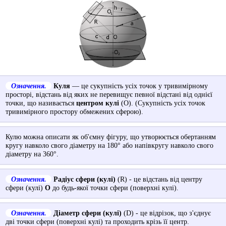
Означення.
Куля
— це сукупність усіх точок у тривимірному
просторі, відстань від яких не перевищує певної відстані від однієї
точки, що називається
центром кулі
(О). (Сукупність усіх точок
тривимірного простору обмежених сферою).
Кулю можна описати як об'ємну фігуру, що утворюється обертанням
кругу навколо свого діаметру на 180° або напівкругу навколо свого
діаметру на 360°.
Означення.
Радіус сфери (кулі)
(R) - це відстань від центру
сфери (кулі)
O
до будь-якої точки сфери (поверхні кулі).
Означення.
Діаметр сфери (кулі)
(D) - це відрізок, що з'єднує
дві точки сфери (поверхні кулі) та проходить крізь її центр.