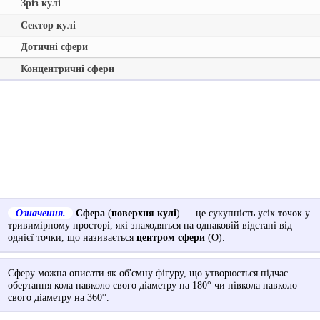
Зріз кулі
Сектор кулі
Дотичні сфери
Концентричні сфери
Означення.
Сфера
(
поверхня кулі
) — це сукупність усіх точок у
тривимірному просторі, які знаходяться на однаковій відстані від
однієї точки, що називається
центром сфери
(О).
Сферу можна описати як об'ємну фігуру, що утворюється підчас
обертання кола навколо свого діаметру на 180° чи півкола навколо
свого діаметру на 360°.