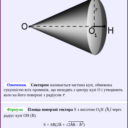
Означення.
Сектором
називається частина кулі, обмежена
сукупністю всіх променів, що виходять з центру кулі О і утворюють
r
коло на його поверхні з радіусом
.
(h)
Формула.
Площа поверхні сектора
S з висотою O
H
через
1
радіус кулі OH (R):
2
π
h
h
h
S =
R(2
+ √
2
R -
)