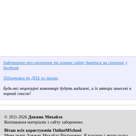
Інформацію про оновлення та новини сайту дивіться на сторінці у
facebook
.
Підготовка до ДПА по темах
.
Будь-які нецензурні коментарі будуть видалені, а їх автори занесені в
чорний список!
© 2011-2026
Довжик Михайло
Копіювання матеріалів з сайту заборонено.
Вітаю всіх користувачів OnlineMSchool
.
Мене звати Довжик Михайло Вікторович. Я власник і автор цього