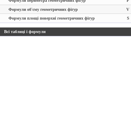
Формули периметра геометричних фігур
P
Формули об'єму геометричних фігур
V
Формули площі поверхні геометричних фігур
S
Всі таблиці і формули