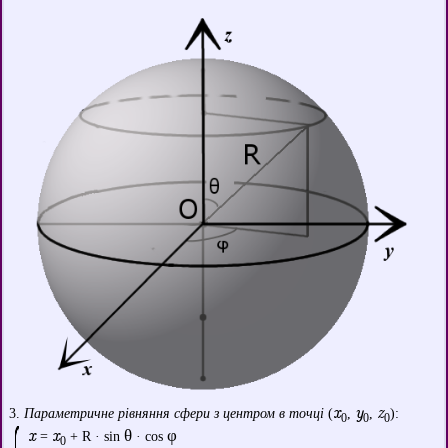
x
y
z
3.
Параметричне рівняння сфери з центром в точці
(
,
,
):
0
0
0
x
x
θ
φ
=
+ R · sin
· cos
0