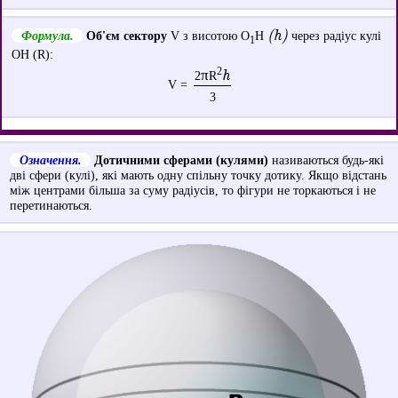
(h)
Формула.
Об'єм сектору
V з висотою O
H
через радіус кулі
1
OH (R):
2
π
h
2
R
V =
3
Означення.
Дотичними сферами (кулями)
називаються будь-які
дві сфери (кулі), які мають одну спільну точку дотику. Якщо відстань
між центрами більша за суму радіусів, то фігури не торкаються і не
перетинаються.