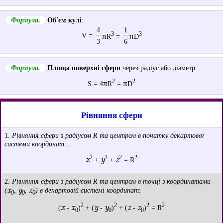
Формула.
Об'єм кулі
:
4
1
3
3
V =
π
π
R
=
D
3
6
Формула.
Площа поверхні сфери
через радіус або діаметр:
2
2
π
π
S = 4
R
=
D
Рівняння сфери
1.
Рівняння сфери з радіусом R та центром в початку декартової
системи координат
:
2
2
2
2
x
y
z
+
+
= R
2.
Рівняння сфери з радіусом R та центром в точці з координатами
x
y
z
(
,
,
) в декартовій системі координат
:
0
0
0
2
2
2
2
x
x
y
y
z
z
(
-
)
+ (
-
)
+ (
-
)
= R
0
0
0