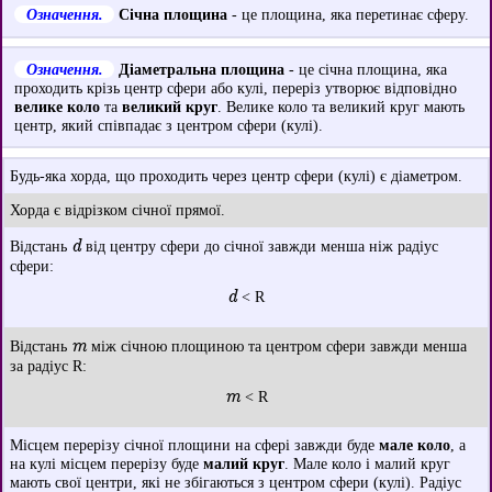
Означення.
Січна площина
- це площина, яка перетинає сферу.
Означення.
Діаметральна площина
- це січна площина, яка
проходить крізь центр сфери або кулі, переріз утворює відповідно
велике коло
та
великий круг
. Велике коло та великий круг мають
центр, який співпадає з центром сфери (кулі).
Будь-яка хорда, що проходить через центр сфери (кулі) є діаметром.
Хорда є відрізком січної прямої.
d
Відстань
від центру сфери до січної завжди менша ніж радіус
сфери:
d
< R
m
Відстань
між січною площиною та центром сфери завжди менша
за радіус R:
m
< R
Місцем перерізу січної площини на сфері завжди буде
мале коло
, а
на кулі місцем перерізу буде
малий круг
. Мале коло і малий круг
мають свої центри, які не збігаються з центром сфери (кулі). Радіус