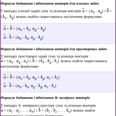
Формули додавання і віднімання векторів для плоских задач
a
a
a
b
У випадку плоскої задачі суму та різницю векторів
= {
;
} і
=
x
y
b
b
{
;
} можна знайти скориставшись наступними формулами:
x
y
a
b
a
b
a
b
+
= {
+
;
+
}
x
x
y
y
a
b
a
b
a
b
-
= {
-
;
-
}
x
x
y
y
Формули додавання і віднімання векторів для просторових задач
У випадку просторової задачі суму та різницю векторів
a
a
a
a
b
b
b
b
= {
;
;
} і
= {
;
;
} можна знайти скориставшись
x
y
z
x
y
z
наступними формулами:
a
b
a
b
a
b
a
b
+
= {
+
;
+
;
+
}
x
x
y
y
z
z
a
b
a
b
a
b
a
b
-
= {
-
;
-
;
-
}
x
x
y
y
z
z
n
Формули додавання і віднімання
-вимірних векторів
n
У випадку
-вимірного простору суму та різницю векторів
a
a
a
a
b
b
b
b
= {
;
; ... ;
} і
= {
;
; ... ;
} можна знайти
n
n
1
2
1
2
скориставшись наступними формулами: