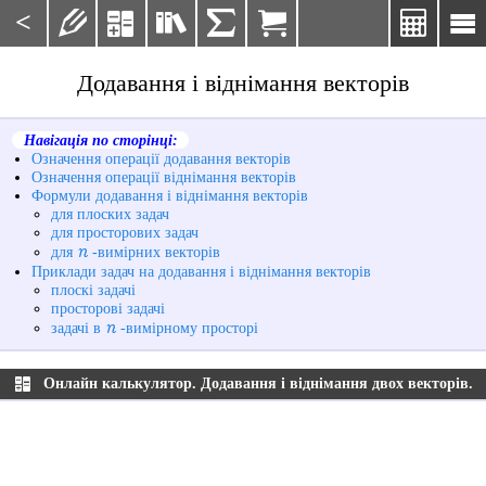
<







Додавання і віднімання векторів
Навігація по сторінці:
Означення операції додавання векторів
Означення операції віднімання векторів
Формули додавання і віднімання векторів
для плоских задач
для просторових задач
n
для
-вимірних векторів
Приклади задач на додавання і віднімання векторів
плоскі задачі
просторові задачі
n
задачі в
-вимірному просторі
Онлайн калькулятор. Додавання і віднімання двох векторів.