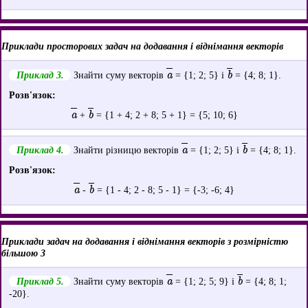
Приклади просторових задач на додавання і віднімання векторів
a
b
Приклад 3.
Знайти суму векторів
= {1; 2; 5} і
= {4; 8; 1}.
Розв'язок:
a
b
+
= {1 + 4; 2 + 8; 5 + 1} = {5; 10; 6}
a
b
Приклад 4.
Знайти різницю векторів
= {1; 2; 5} і
= {4; 8; 1}.
Розв'язок:
a
b
-
= {1 - 4; 2 - 8; 5 - 1} = {-3; -6; 4}
Приклади задач на додавання і віднімання векторів з розмірністю
більшою 3
a
b
Приклад 5.
Знайти суму векторів
= {1; 2; 5; 9} і
= {4; 8; 1;
-20}.