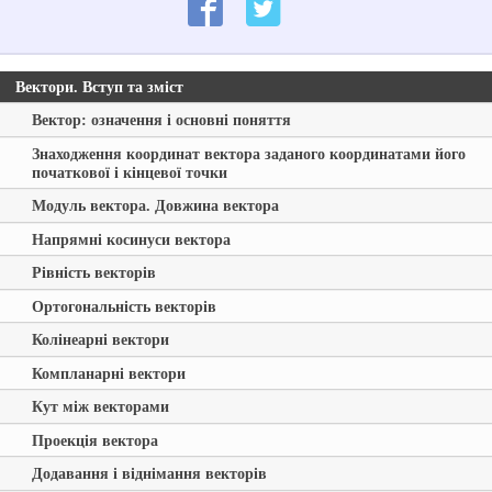
Вектори. Вступ та зміст
Вектор: означення і основні поняття
Знаходження координат вектора заданого координатами його
початкової і кінцевої точки
Модуль вектора. Довжина вектора
Напрямні косинуси вектора
Рівність векторів
Ортогональність векторів
Колінеарні вектори
Компланарні вектори
Кут між векторами
Проекція вектора
Додавання і віднімання векторів