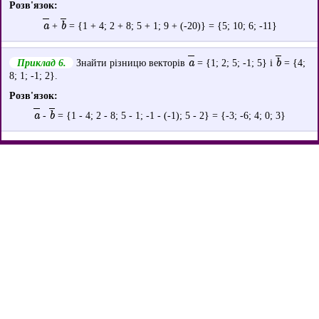
Розв'язок:
a
b
+
= {1 + 4; 2 + 8; 5 + 1; 9 + (-20)} = {5; 10; 6; -11}
a
b
Приклад 6.
Знайти різницю векторів
= {1; 2; 5; -1; 5} і
= {4;
8; 1; -1; 2}.
Розв'язок:
a
b
-
= {1 - 4; 2 - 8; 5 - 1; -1 - (-1); 5 - 2} = {-3; -6; 4; 0; 3}