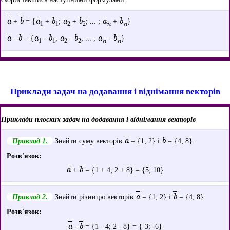
a
b
a
b
a
b
a
b
+
= {
+
;
+
; ... ;
+
}
n
n
1
1
2
2
a
b
a
b
a
b
a
b
-
= {
-
;
-
; ... ;
-
}
n
n
1
1
2
2
Приклади задач на додавання і віднімання векторів
Приклади плоских задач на додавання і віднімання векторів
a
b
Приклад 1.
Знайти суму векторів
= {1; 2} і
= {4; 8}.
Розв'язок:
a
b
+
= {1 + 4; 2 + 8} = {5; 10}
a
b
Приклад 2.
Знайти різницю векторів
= {1; 2} і
= {4; 8}.
Розв'язок:
a
b
-
= {1 - 4; 2 - 8} = {-3; -6}