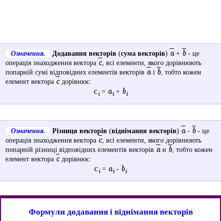
a
b
Означення.
Додавання векторів
(
сума векторів
)
+
- це
c
операція знаходження вектора
, всі елементи, якого дорівнюють
a
b
попарній сумі відповідних елементів векторів
і
, тобто кожен
c
елемент вектора
дорівнює:
с
a
b
=
+
i
i
i
a
b
Означення.
Різниця векторів
(
віднімання векторів
)
-
- це
c
операція знаходження вектора
, всі елементи, якого дорівнюють
a
b
попарній різниці відповідних елементів векторів
и
, тобто кожен
c
елемент вектора
дорівнює:
с
a
b
=
-
i
i
i
Формули додавання і віднімання векторів